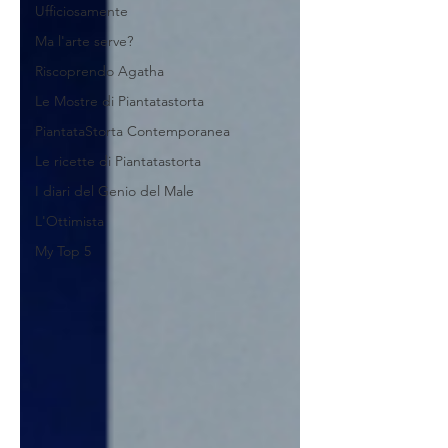
Ufficiosamente
Ma l'arte serve?
Riscoprendo Agatha
Le Mostre di Piantatastorta
PiantataStorta Contemporanea
Le ricette di Piantatastorta
I diari del Genio del Male
L'Ottimista
My Top 5