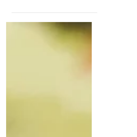
Sono giorni difficili, sono giorni in cui
se non si è un po’ supereroi non si può
sopravvivere. E proprio perché bisogna
essere un po’...