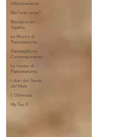
Ufficiosamente
Ma l'arte serve?
Riscoprendo
Agatha
Le Mostre di
Piantatastorta
PiantataStorta
Contemporanea
Le ricette di
Piantatastorta
I diari del Genio
del Male
L'Ottimista
My Top 5