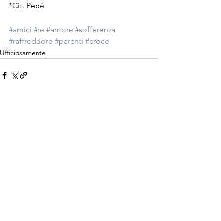
*Cit. Pepé
#amici
#re
#amore
#sofferenza
#raffreddore
#parenti
#croce
Ufficiosamente
Mostra tutti
Post recenti