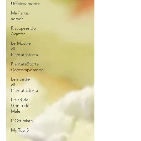
Ufficiosamente
Ma l'arte
serve?
Riscoprendo
Agatha
Le Mostre
di
Piantatastorta
PiantataStorta
Contemporanea
Le ricette
di
Piantatastorta
I diari del
Genio del
Male
L'Ottimista
My Top 5