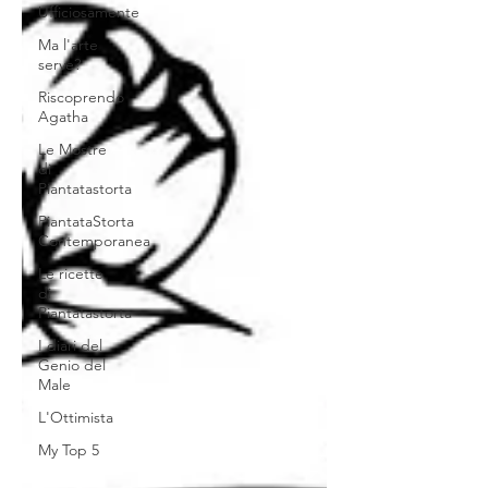
Ufficiosamente
Ma l'arte
serve?
Riscoprendo
Agatha
Le Mostre
di
Piantatastorta
PiantataStorta
Contemporanea
Le ricette
di
Piantatastorta
I diari del
Genio del
Male
L'Ottimista
My Top 5