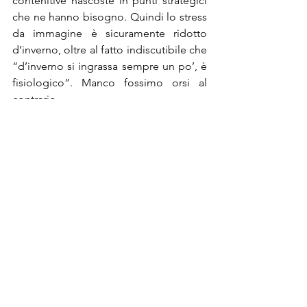
contenitive nascoste in punti strategici 
che ne hanno bisogno. Quindi lo stress 
da immagine è sicuramente ridotto 
d’inverno, oltre al fatto indiscutibile che 
“d’inverno si ingrassa sempre un po’, è 
fisiologico”. Manco fossimo orsi al 
contrario.
Quindi l’inverno e il freddo non sono 
poi così male… scherzavo, abbasso i 
maglioni di lana e i guanti, viva le 
infradito e il gelato.
Ufficiosamente
Mostra tutti
Post recenti