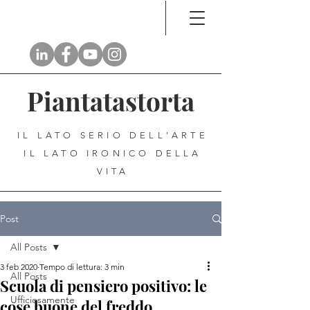
Piantatastorta
IL LATO SERIO DELL'ARTE
IL LATO IRONICO DELLA
VITA
Post
All Posts
3 feb 2020
Tempo di lettura: 3 min
All Posts
Scuola di pensiero positivo: le
Ufficiosamente
cose buone del freddo