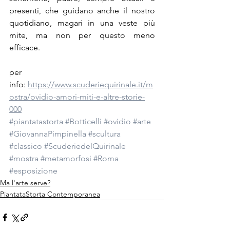
presenti, che guidano anche il nostro 
quotidiano, magari in una veste più 
mite, ma non per questo meno 
efficace.
per 
info: 
https://www.scuderiequirinale.it/m
ostra/ovidio-amori-miti-e-altre-storie-
000
#piantatastorta
#Botticelli
#ovidio
#arte
#GiovannaPimpinella
#scultura
#classico
#ScuderiedelQuirinale
#mostra
#metamorfosi
#Roma
#esposizione
Ma l'arte serve?
PiantataStorta Contemporanea