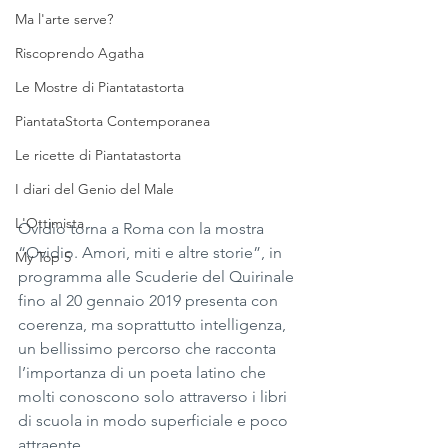
Ma l'arte serve?
Riscoprendo Agatha
Le Mostre di Piantatastorta
PiantataStorta Contemporanea
Le ricette di Piantatastorta
I diari del Genio del Male
L'Ottimista
Ovidio torna a Roma con la mostra 
“Ovidio. Amori, miti e altre storie”, in 
My Top 5
programma alle Scuderie del Quirinale 
fino al 20 gennaio 2019 presenta con 
coerenza, ma soprattutto intelligenza, 
un bellissimo percorso che racconta 
l’importanza di un poeta latino che 
molti conoscono solo attraverso i libri 
di scuola in modo superficiale e poco 
attraente.