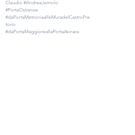
Claudio
#AndreaJemolo
#PortaOstiense
#daPortaMetroniaalleMuradelCastroPre
torio
#daPortaMaggioreallaPortaAsinara
#Muraaureliane
#SovrintendenzaCapitolinaaiBeniCultur
alidiRomaCapitale
#MuseodellAraPacis
Ma l'arte serve?
PiantataStorta Contemporanea
Mostra tutti
Post recenti