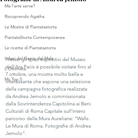
Ma l'arte serve?
Riscoprendo Agatha
Le Mostre di Piantatastorta
PiantataStorta Contemporanea
Le ricette di Piantatastorta
I diari del Genio del Male
Presso gli spazi espositivi del Museo 
dell’Ara Pacis è possibile visitare fino al 
L'Ottimista
7 ottobre, una mostra molto bella e 
My Top 5
interessante che espone una selezione 
della campagna fotografica realizzata 
da Andrea Jemolo e commissionata 
dalla Sovrintendenza Capitolina ai Beni 
Culturali di Roma Capitale sull’intero 
percorso delle Mura Aureliane: “Walls. 
Le Mura di Roma. Fotografie di Andrea 
Jemolo”.