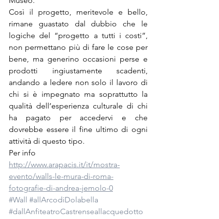
Museo.
Così il progetto, meritevole e bello, 
rimane guastato dal dubbio che le 
logiche del “progetto a tutti i costi”, 
non permettano più di fare le cose per 
bene, ma generino occasioni perse e 
prodotti ingiustamente scadenti, 
andando a ledere non solo il lavoro di 
chi si è impegnato ma soprattutto la 
qualità dell’esperienza culturale di chi 
ha pagato per accedervi e che 
dovrebbe essere il fine ultimo di ogni 
attività di questo tipo.
Per info
http://www.arapacis.it/it/mostra-
evento/walls-le-mura-di-roma-
fotografie-di-andrea-jemolo-0
#Wall
#allArcodiDolabella
#dallAnfiteatroCastrenseallacquedotto