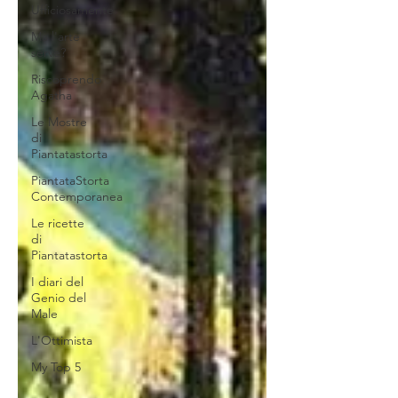
Ufficiosamente
Ma l'arte
serve?
Riscoprendo
Agatha
Le Mostre
di
Piantatastorta
PiantataStorta
Contemporanea
Le ricette
di
Piantatastorta
I diari del
Genio del
Male
L'Ottimista
My Top 5