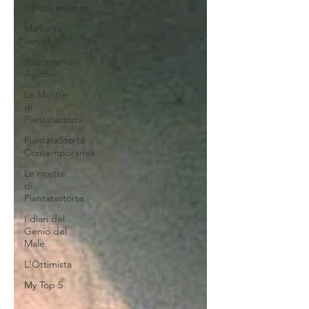
Ufficiosamente
Ma l'arte
serve?
Riscoprendo
Agatha
Le Mostre
di
Piantatastorta
PiantataStorta
Contemporanea
Le ricette
di
Piantatastorta
I diari del
Genio del
Male
L'Ottimista
My Top 5