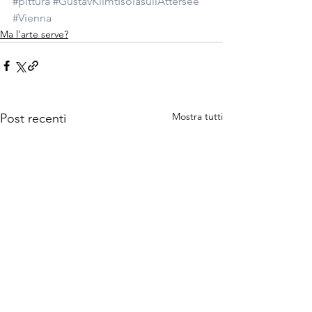
#pittura
#GustavKlimtIsolasullAttersee
#Vienna
Ma l'arte serve?
Mostra tutti
Post recenti