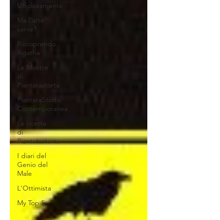
Ufficiosamente
Ma l'arte
serve?
Riscoprendo
Agatha
Le Mostre
di
Piantatastorta
PiantataStorta
Contemporanea
Le ricette
di
Piantatastorta
I diari del
Genio del
Male
L'Ottimista
My Top 5