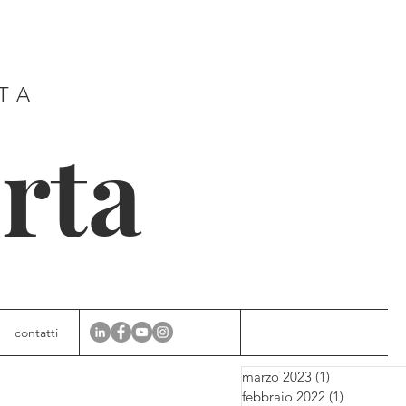
E
ITA
rta
contatti
marzo 2023
(1)
1 post
febbraio 2022
(1)
1 post