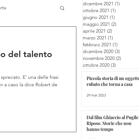
dicembre 2021
(1)
1 post
rta
ottobre 2021
(1)
1 post
giugno 2021
(1)
1 post
maggio 2021
(2)
2 post
aprile 2021
(2)
2 post
L'Ottimista
marzo 2021
(1)
1 post
febbraio 2021
(1)
1 post
dicembre 2020
(3)
3 post
o del talento
novembre 2020
(2)
2 post
ottobre 2020
(3)
3 post
sprecato. E’ una delle frasi
Piccola storia di un oggett
rubato che torna a casa
non a caso la dice Robert de
29 mar 2023
Dal film Ghiaccio al Pugile
Riposo. Storie che non
hanno tempo