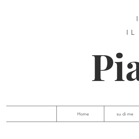
IL
Pi
Home
su di me