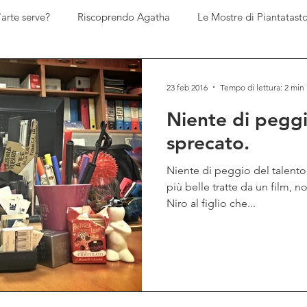
'arte serve?
Riscoprendo Agatha
Le Mostre di Piantatasto
Le ricette di Piantatastorta
I diari del Genio del Male
23 feb 2016
Tempo di lettura: 2 min
Niente di peggi
sprecato.
Niente di peggio del talento 
più belle tratte da un film, 
Niro al figlio che...