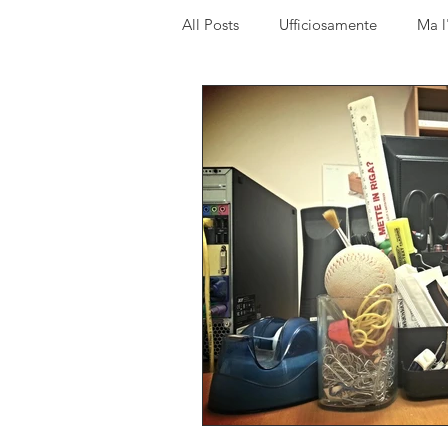
All Posts
Ufficiosamente
Ma l
PiantataStorta Contemporanea
My Top 5