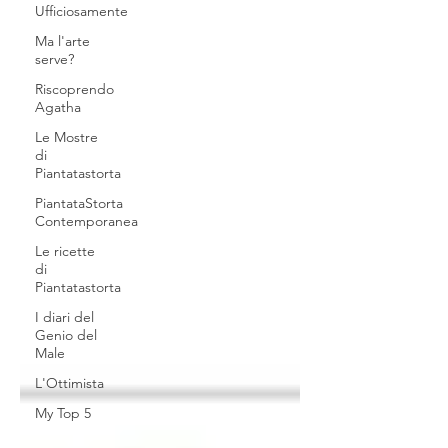
Ufficiosamente
Ma l'arte
serve?
Riscoprendo
Agatha
Le Mostre
di
Piantatastorta
PiantataStorta
Contemporanea
Le ricette
di
Piantatastorta
I diari del
Genio del
Male
L'Ottimista
My Top 5