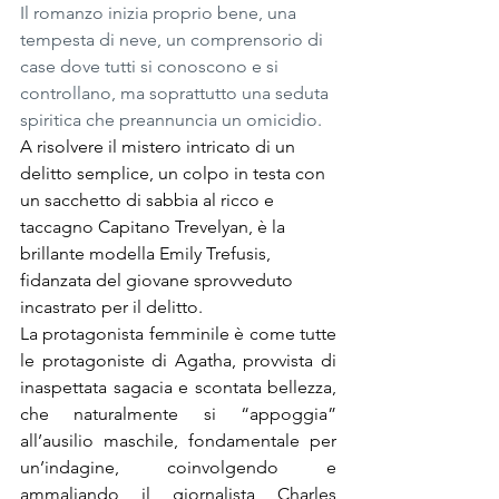
Il romanzo inizia proprio bene, una 
tempesta di neve, un comprensorio di 
case dove tutti si conoscono e si 
controllano, ma soprattutto una seduta 
spiritica che preannuncia un omicidio.
A risolvere il mistero intricato di un 
delitto semplice, un colpo in testa con 
un sacchetto di sabbia al ricco e 
taccagno Capitano Trevelyan, è la 
brillante modella Emily Trefusis, 
fidanzata del giovane sprovveduto 
incastrato per il delitto.
La protagonista femminile è come tutte 
le protagoniste di Agatha, provvista di 
inaspettata sagacia e scontata bellezza, 
che naturalmente si “appoggia” 
all’ausilio maschile, fondamentale per 
un’indagine, coinvolgendo e 
ammaliando il giornalista Charles 