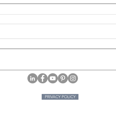
Un sindaco come non lo
La f
avete mai visto, il Ritratto dei
Bart
genitori di Annie Nathan
PRIVACY POLICY