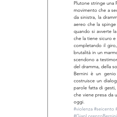
Plutone stringe una P
movimento che a seco
da sinistra, la dramm
aereo che la spinge v
quando si avverte la
che la tiene sicuro e 
completando il giro,
brutalità in un marm
scendono a testimonia
del dramma, della soff
Bernini è un genio 
costruisce un dialog
parole fatta di gesti
che viene presa da 
oggi.
#violenza
#seicento
#GianLorenzoBernini