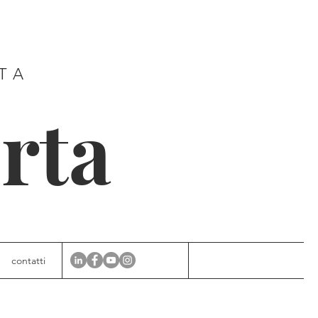
E
ITA
rta
contatti