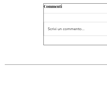
Commenti
Scrivi un commento...
Dal film Ghiaccio al Pugile a
Riposo. Storie che non
hanno tempo