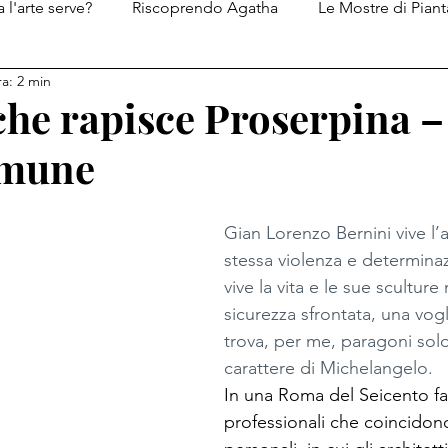
 l'arte serve?
Riscoprendo Agatha
Le Mostre di Piant
ra: 2 min
Le ricette di Piantatastorta
I diari del Genio del Male
che rapisce Proserpina –
omune
Gian Lorenzo Bernini vive l’a
stessa violenza e determina
vive la vita e le sue scultur
sicurezza sfrontata, una vogl
trova, per me, paragoni solo
carattere di Michelangelo.
In una Roma del Seicento fatt
professionali che coincidon