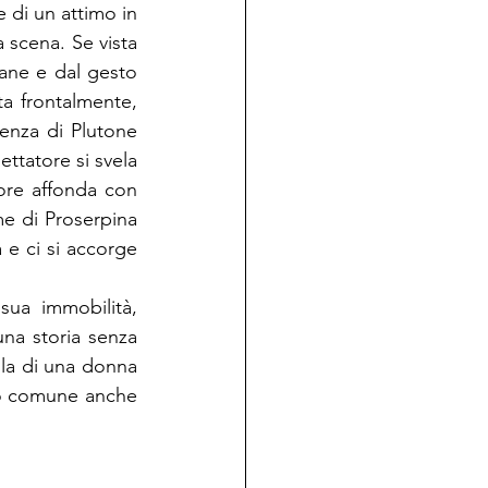
 di un attimo in 
scena. Se vista 
vane e dal gesto 
ta frontalmente, 
enza di Plutone 
ettatore si svela 
ore affonda con 
e di Proserpina 
 e ci si accorge 
ua immobilità, 
na storia senza 
lla di una donna 
o comune anche 