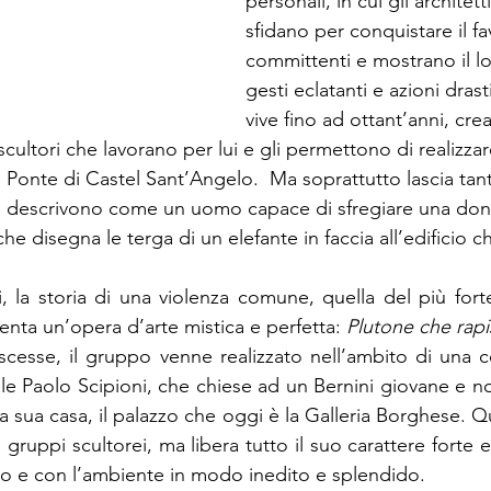
personali, in cui gli architetti 
sfidano per conquistare il fa
committenti e mostrano il l
gesti eclatanti e azioni drast
vive fino ad ottant’anni, cr
 scultori che lavorano per lui e gli permettono di realizza
Ponte di Castel Sant’Angelo.  Ma soprattutto lascia ta
o descrivono come un uomo capace di sfregiare una don
che disegna le terga di un elefante in faccia all’edificio c
, la storia di una violenza comune, quella del più fort
enta un’opera d’arte mistica e perfetta:
 Plutone che rap
scesse, il gruppo venne realizzato nell’ambito di una 
ale Paolo Scipioni, che chiese ad un Bernini giovane e n
 sua casa, il palazzo che oggi è la Galleria Borghese. Qui 
i gruppi scultorei, ma libera tutto il suo carattere forte e
ro e con l’ambiente in modo inedito e splendido.