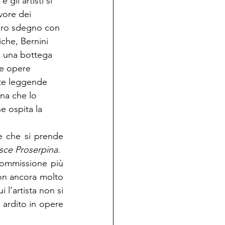
e gli artisti si 
vore dei 
oro sdegno con 
iche, Bernini 
ea una bottega 
re opere 
nte leggende 
na che lo 
he ospita la 
e che si prende 
isce Proserpina
.
commissione più 
on ancora molto 
l’artista non si 
 ardito in opere 