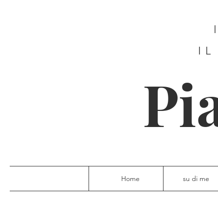
IL
Pi
Home
su di me