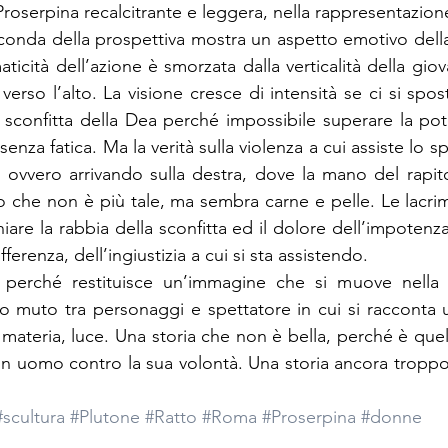
roserpina recalcitrante e leggera, nella rappresentazione
nda della prospettiva mostra un aspetto emotivo della 
aticità dell’azione è smorzata dalla verticalità della gio
erso l’alto. La visione cresce di intensità se ci si spos
 sconfitta della Dea perché impossibile superare la pot
senza fatica. Ma la verità sulla violenza a cui assiste lo sp
 ovvero arrivando sulla destra, dove la mano del rapit
o che non è più tale, ma sembra carne e pelle. Le lacrim
re la rabbia della sconfitta ed il dolore dell’impotenza
erenza, dell’ingiustizia a cui si sta assistendo.
perché restituisce un’immagine che si muove nella s
o muto tra personaggi e spettatore in cui si racconta u
, materia, luce. Una storia che non è bella, perché è que
un uomo contro la sua volontà. Una storia ancora tropp
#scultura
#Plutone
#Ratto
#Roma
#Proserpina
#donne