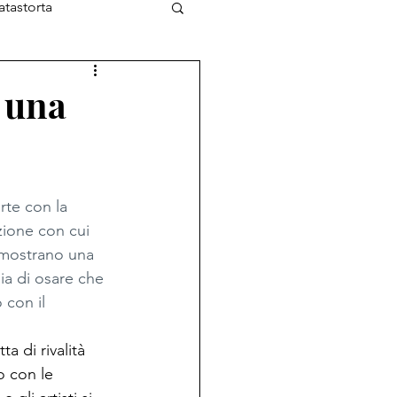
atastorta
L'Ottimista
 una
rte con la 
zione con cui 
e mostrano una 
ia di osare che 
 con il 
a di rivalità 
o con le 