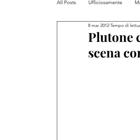
All Posts
Ufficiosamente
Ma
8 mar 2012
Tempo di lettu
PiantataStorta Contemporanea
Plutone 
scena c
My Top 5