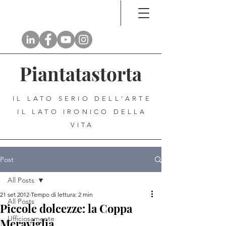
Piantatastorta
IL LATO SERIO DELL'ARTE
IL LATO IRONICO DELLA
VITA
Post
All Posts
21 set 2012
Tempo di lettura: 2 min
All Posts
Piccole dolcezze: la Coppa
Ufficiosamente
Meraviglia