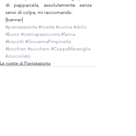
di papparcela, assolutamente senza 
sensi di colpa, mi raccomando.
[banner]
#piantatastorta
#ricette
#cucina
#dolci
#burro
#cremapasticciera
#farina
#biscotti
#GiovannaPimpinella
#bicchieri
#zucchero
#CoppaMeraviglia
#cioccolato
Le ricette di Piantatastorta
Mostra tutti
Post recenti