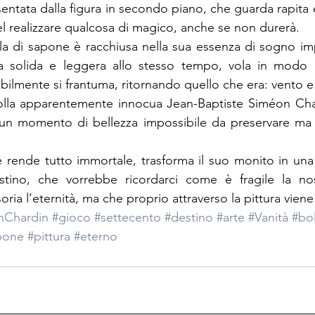
entata dalla figura in secondo piano, che guarda rapita e
el realizzare qualcosa di magico, anche se non durerà.
lla di sapone è racchiusa nella sua essenza di sogno imp
 solida e leggera allo stesso tempo, vola in modo i
bilmente si frantuma, ritornando quello che era: vento e
olla apparentemente innocua Jean-Baptiste Siméon Chard
un momento di bellezza impossibile da preservare ma c
e rende tutto immortale, trasforma il suo monito in una 
destino, che vorrebbe ricordarci come è fragile la nos
ria l’eternità, ma che proprio attraverso la pittura vien
nChardin
#gioco
#settecento
#destino
#arte
#Vanità
#bo
pone
#pittura
#eterno