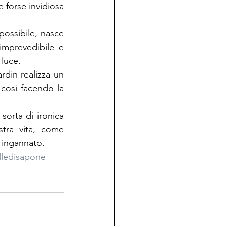
 forse invidiosa 
ossibile, nasce 
mprevedibile e 
 luce.
in realizza un 
osì facendo la 
sorta di ironica 
tra vita, come 
e ingannato.
lledisapone