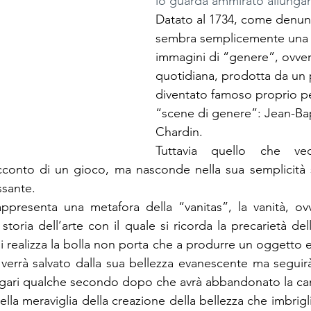
lo guarda ammirato allungand
Datato al 1734, come denunci
sembra semplicemente una d
immagini di “genere”, ovver
quotidiana, prodotta da un p
diventato famoso proprio pe
“scene di genere”: Jean-Ba
Chardin.
Tuttavia quello che v
cconto di un gioco, ma nasconde nella sua semplicità s
ssante.
 rappresenta una metafora della “vanitas”, la vanità, o
oria dell’arte con il quale si ricorda la precarietà del
 realizza la bolla non porta che a produrre un oggetto ef
verrà salvato dalla sua bellezza evanescente ma seguirà 
gari qualche secondo dopo che avrà abbandonato la ca
la meraviglia della creazione della bellezza che imbrigl