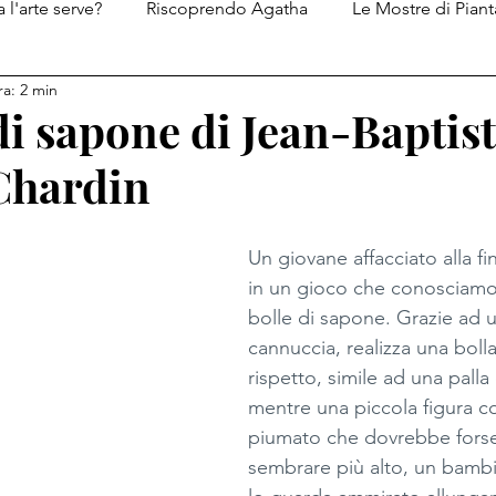
 l'arte serve?
Riscoprendo Agatha
Le Mostre di Piant
ra: 2 min
Le ricette di Piantatastorta
I diari del Genio del Male
di sapone di Jean-Baptis
Chardin
Un giovane affacciato alla fi
in un gioco che conosciamo t
bolle di sapone. Grazie ad u
cannuccia, realizza una bolla
rispetto, simile ad una palla 
mentre una piccola figura c
piumato che dovrebbe forse 
sembrare più alto, un bambi