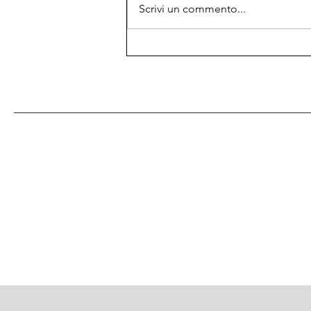
Scrivi un commento...
Dal film Ghiaccio al Pugile a
Riposo. Storie che non
hanno tempo