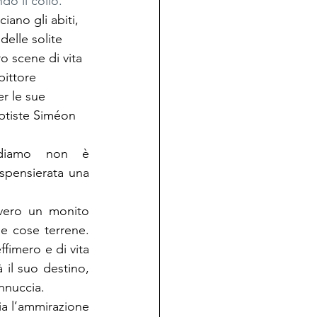
o il collo.
ano gli abiti, 
elle solite 
o scene di vita 
ittore 
r le sue 
ptiste Siméon 
ediamo non è 
pensierata una 
vvero un monito 
le cose terrene. 
fimero e di vita 
il suo destino, 
nnuccia.
ia l’ammirazione 