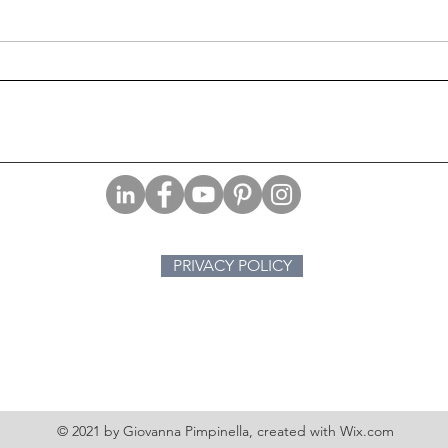
Un sindaco come non lo
La f
avete mai visto, il Ritratto dei
Bart
genitori di Annie Nathan
PRIVACY POLICY
© 2021 by Giovanna Pimpinella, created with
Wix.com