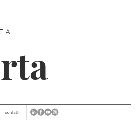
E
ITA
rta
contatti