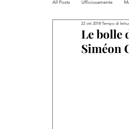
All Posts
Ufficiosamente
Ma
22 ott 2018
Tempo di lettu
PiantataStorta Contemporanea
Le bolle 
Siméon 
My Top 5