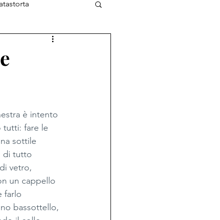
atastorta
L'Ottimista
te
nestra è intento 
utti: fare le 
na sottile 
 di tutto 
di vetro, 
on un cappello 
farlo 
no bassottello, 