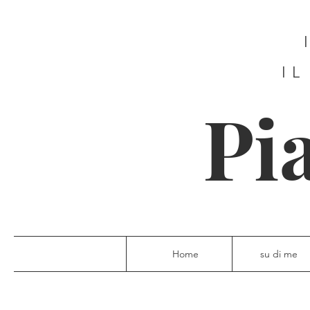
IL
Pi
Home
su di me