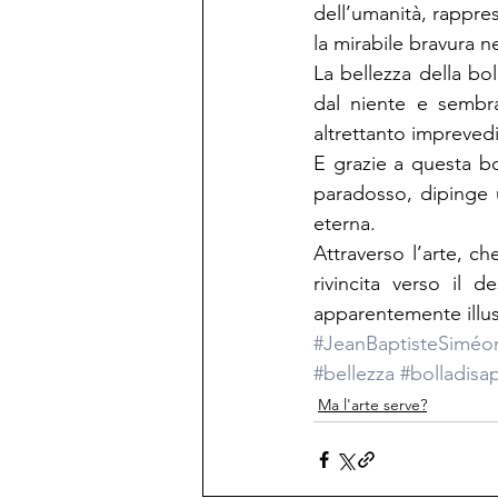
dell’umanità, rappres
la mirabile bravura n
La bellezza della bo
dal niente e sembra
altrettanto imprevedi
E grazie a questa b
paradosso, dipinge 
eterna.
Attraverso l’arte, ch
rivincita verso il 
apparentemente illuso
#JeanBaptisteSiméo
#bellezza
#bolladisa
Ma l'arte serve?