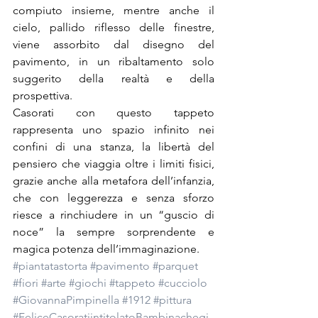
compiuto insieme, mentre anche il 
cielo, pallido riflesso delle finestre, 
viene assorbito dal disegno del 
pavimento, in un ribaltamento solo 
suggerito della realtà e della 
prospettiva.
Casorati con questo tappeto 
rappresenta uno spazio infinito nei 
confini di una stanza, la libertà del 
pensiero che viaggia oltre i limiti fisici, 
grazie anche alla metafora dell’infanzia, 
che con leggerezza e senza sforzo 
riesce a rinchiudere in un “guscio di 
noce” la sempre sorprendente e 
magica potenza dell’immaginazione.
#piantatastorta
#pavimento
#parquet
#fiori
#arte
#giochi
#tappeto
#cucciolo
#GiovannaPimpinella
#1912
#pittura
#FeliceCasoratiintitolatoBambinachegi