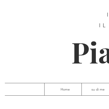
IL
Pi
Home
su di me