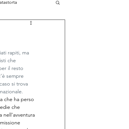
atastorta
L'Ottimista
ti rapiti, ma 
isti che 
er il resto 
c’è sempre 
caso si trova 
rnazionale.
a che ha perso 
gedie che 
a nell’avventura 
missione 