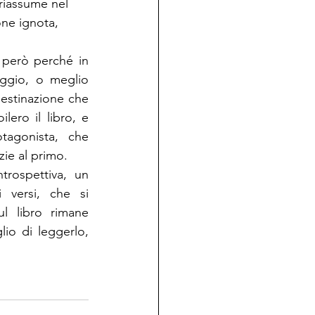
 riassume nel 
ne ignota, 
a però perché in 
aggio, o meglio 
destinazione che 
ero il libro, e 
tagonista, che 
zie al primo.
trospettiva, un 
 versi, che si 
l libro rimane 
io di leggerlo, 