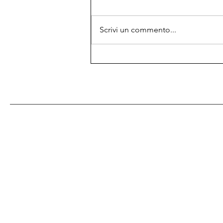
Scrivi un commento...
Addio Miss Marple (1976)