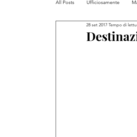
All Posts
Ufficiosamente
Ma
28 set 2017
Tempo di lettu
PiantataStorta Contemporanea
Destinazi
My Top 5