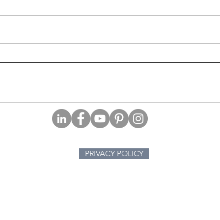
Miss
Sipario. L’ultima avventura
di Hercule Poirot (1975)
PRIVACY POLICY