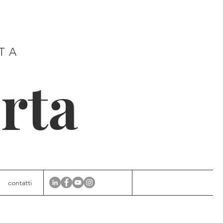
E
ITA
rta
contatti