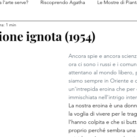
 l'arte serve?
Riscoprendo Agatha
Le Mostre di Piant
ra: 1 min
Le ricette di Piantatastorta
I diari del Genio del Male
one ignota (1954)
Ancora spie e ancora scienzia
ora ci sono i russi e i comun
attentano al mondo libero, p
siamo sempre in Oriente e 
un’intrepida eroina che per 
immischiata nell’intrigo inte
La nostra eroina è una donn
la voglia di vivere per le tra
l’hanno colpita e che si butt
proprio perché sembra una 