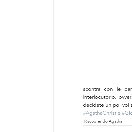
scontra con le bana
interlocutorio, ovve
decidete un po’ voi s
#AgathaChristie
#Gi
Riscoprendo Agatha