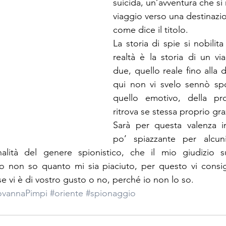
suicida, un’avventura che si
viaggio verso una destinazio
come dice il titolo.
La storia di spie si nobilit
realtà è la storia di un vi
due, quello reale fino alla 
qui non vi svelo sennò spoil
quello emotivo, della pro
ritrova se stessa proprio gra
Sarà per questa valenza in
po’ spiazzante per alcuni
lità del genere spionistico, che il mio giudizio su
ro non so quanto mi sia piaciuto, per questo vi consigl
e vi è di vostro gusto o no, perché io non lo so.
ovannaPimpi
#oriente
#spionaggio