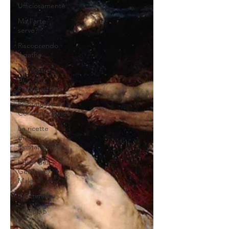
Ufficiosamente
Ma l'arte
serve?
Riscoprendo
Agatha
Le Mostre
di
Piantatastorta
PiantataStorta
Contemporanea
Le ricette
di
Piantatastorta
I diari del
Genio del
Male
L'Ottimista
My Top 5