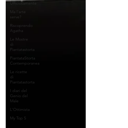
Ufficiosamente
Ma l'arte
serve?
Riscoprendo
Agatha
Le Mostre
di
Piantatastorta
PiantataStorta
Contemporanea
Le ricette
di
Piantatastorta
I diari del
Genio del
Male
L'Ottimista
My Top 5