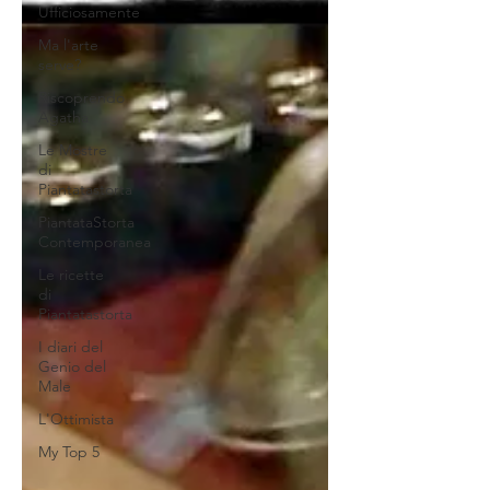
Ufficiosamente
Ma l'arte
serve?
Riscoprendo
Agatha
Le Mostre
di
Piantatastorta
PiantataStorta
Contemporanea
Le ricette
di
Piantatastorta
I diari del
Genio del
Male
L'Ottimista
My Top 5