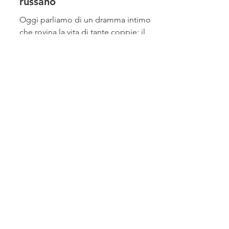
Troppo rumore per nulla –
rimedi per i compagni che
russano
Oggi parliamo di un dramma intimo
che rovina la vita di tante coppie: il
compagno, o la compagna, che russa.
E’ da notare che...
Piccola storia di un oggetto
rubato che torna a casa
29 mar 2023
Dal film Ghiaccio al Pugile a
Riposo. Storie che non hanno
tempo