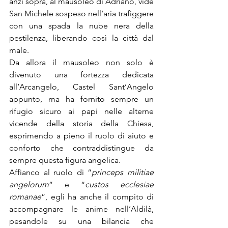
anzi sopra, al mausoleo di Adriano, vide 
San Michele sospeso nell’aria trafiggere 
con una spada la nube nera della 
pestilenza, liberando così la città dal 
male.
Da allora il mausoleo non solo è 
divenuto una fortezza dedicata 
all’Arcangelo, Castel Sant’Angelo 
appunto, ma ha fornito sempre un 
rifugio sicuro ai papi nelle alterne 
vicende della storia della Chiesa, 
esprimendo a pieno il ruolo di aiuto e 
conforto che contraddistingue da 
sempre questa figura angelica.
Affianco al ruolo di “
princeps militiae 
angelorum
” e “
custos ecclesiae 
romanae
”, egli ha anche il compito di 
accompagnare le anime nell’Aldilà, 
pesandole su una bilancia che 