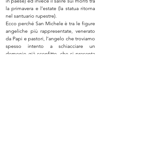
in paese) ed invece il salire sui monti tra 
la primavera e l’estate (la statua ritorna 
nel santuario rupestre).
Ecco perché San Michele è tra le figure 
angeliche più rappresentate, venerato 
da Papi e pastori, l’angelo che troviamo 
spesso intento a schiacciare un 
demonio già sconfitto, che si presenta 
forte della forza di Dio e che, come 
leggiamo in Isaia “
si è rivestito di 
giustizia come di una corazza, e sul 
capo ha posto l’elmo della salvezza (59, 
17)
”, riassume in sé gli ideali più alti 
della cristianità, fatti di umiltà ed 
ubbidienza (
Chi è come Dio?Nessuno!
), 
saldezza nella fede della protezione 
divina e nel conforto di questa nella vita 
come nella morte.
#arte
#Arcangeli
#GiovannaPimpinella