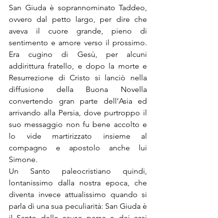
San Giuda è soprannominato Taddeo, 
ovvero dal petto largo, per dire che 
aveva il cuore grande, pieno di 
sentimento e amore verso il prossimo. 
Era cugino di Gesù, per alcuni 
addirittura fratello, e dopo la morte e 
Resurrezione di Cristo si lanciò nella 
diffusione della Buona Novella 
convertendo gran parte dell’Asia ed 
arrivando alla Persia, dove purtroppo il 
suo messaggio non fu bene accolto e 
lo vide martirizzato insieme al 
compagno e apostolo anche lui 
Simone.
Un Santo paleocristiano quindi, 
lontanissimo dalla nostra epoca, che 
diventa invece attualissimo quando si 
parla di una sua peculiarità: San Giuda è 
il Santo delle cause perse e dei casi 