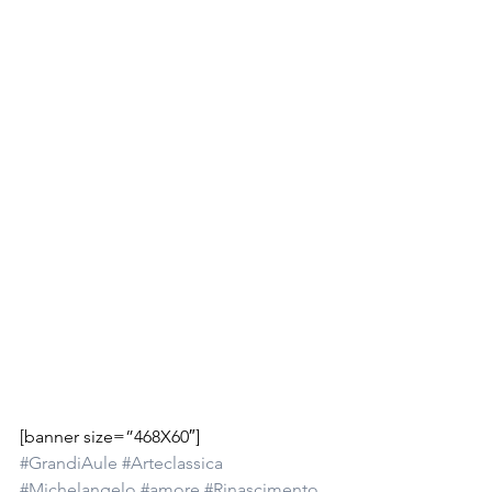
[banner size=”468X60″]
#GrandiAule
#Arteclassica
#Michelangelo
#amore
#Rinascimento