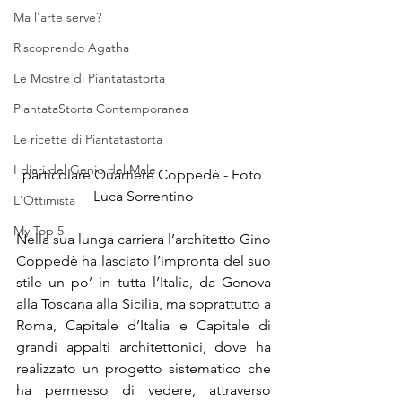
Ma l'arte serve?
Riscoprendo Agatha
Le Mostre di Piantatastorta
PiantataStorta Contemporanea
Le ricette di Piantatastorta
I diari del Genio del Male
particolare Quartiere Coppedè - Foto 
Luca Sorrentino
L'Ottimista
My Top 5
Nella sua lunga carriera l’architetto Gino 
Coppedè ha lasciato l’impronta del suo 
stile un po’ in tutta l’Italia, da Genova 
alla Toscana alla Sicilia, ma soprattutto a 
Roma, Capitale d’Italia e Capitale di 
grandi appalti architettonici, dove ha 
realizzato un progetto sistematico che 
ha permesso di vedere, attraverso 