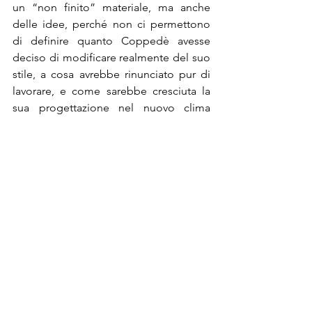
un “non finito” materiale, ma anche 
delle idee, perché non ci permettono 
di definire quanto Coppedè avesse 
deciso di modificare realmente del suo 
stile, a cosa avrebbe rinunciato pur di 
lavorare, e come sarebbe cresciuta la 
sua progettazione nel nuovo clima 
politico italiano, lontano dai temi 
risorgimentali in cui era cresciuto.
#GinoCoppedè
#arte
#GiovannaPimpinella
#progetti
#architetto
#Roma
Ma l'arte serve?
Mostra tutti
Post recenti