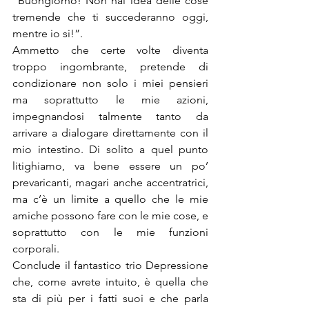
“Buongiorno! Non hai idea delle cose 
tremende che ti succederanno oggi, 
mentre io si!”.
Ammetto che certe volte diventa 
troppo ingombrante, pretende di 
condizionare non solo i miei pensieri 
ma soprattutto le mie azioni, 
impegnandosi talmente tanto da 
arrivare a dialogare direttamente con il 
mio intestino. Di solito a quel punto 
litighiamo, va bene essere un po’ 
prevaricanti, magari anche accentratrici, 
ma c’è un limite a quello che le mie 
amiche possono fare con le mie cose, e 
soprattutto con le mie funzioni 
corporali.
Conclude il fantastico trio Depressione 
che, come avrete intuito, è quella che 
sta di più per i fatti suoi e che parla 