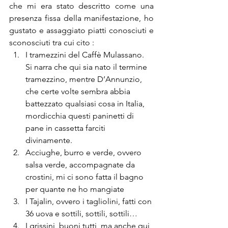
che mi era stato descritto come una 
presenza fissa della manifestazione, ho 
gustato e assaggiato piatti conosciuti e 
sconosciuti tra cui cito :
I tramezzini del Caffè Mulassano. 
Si narra che qui sia nato il termine 
tramezzino, mentre D’Annunzio, 
che certe volte sembra abbia 
battezzato qualsiasi cosa in Italia, 
mordicchia questi paninetti di 
pane in cassetta farciti 
divinamente.
Acciughe, burro e verde, ovvero 
salsa verde, accompagnate da 
crostini, mi ci sono fatta il bagno 
per quante ne ho mangiate
I Tajalin, ovvero i tagliolini, fatti con 
36 uova e sottili, sottili, sottili…
I grissini, buoni tutti, ma anche qui 