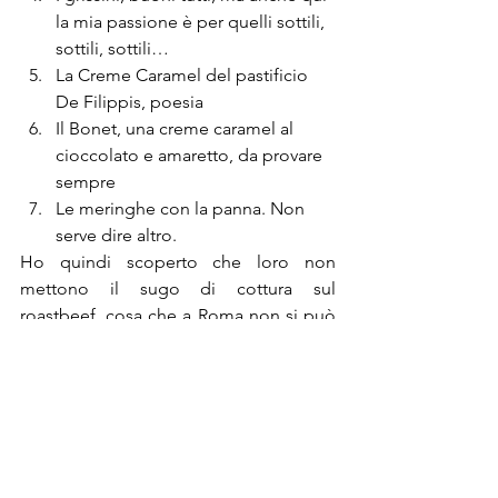
la mia passione è per quelli sottili, 
sottili, sottili…
La Creme Caramel del pastificio 
De Filippis, poesia
Il Bonet, una creme caramel al 
cioccolato e amaretto, da provare 
sempre
Le meringhe con la panna. Non 
serve dire altro.
Ho quindi scoperto che loro non 
mettono il sugo di cottura sul 
roastbeef, cosa che a Roma non si può 
sentire, mentre non sono andata a 
prendere il bicerin  per il problema del 
caldo che ho citato sopra, ma spero di 
rifarmi in una stagione più propizia, 
anche per il cioccolato.