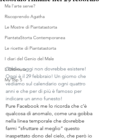
Ma l'arte serve?
Riscoprendo Agatha
Le Mostre di Piantatastorta
PiantataStorta Contemporanea
Le ricette di Piantatastorta
I diari del Genio del Male
Oddio, oggi non dovrebbe esistere! 
L'Ottimista
Oggi è il 29 febbraio! Un giorno che 
My Top 5
vediamo sul calendario ogni quattro 
anni e che per di più è famoso per 
indicare un anno funesto!
Pure Facebook me lo ricorda che c’è 
qualcosa di anomalo, come una gobba 
nella linea temporale che dovrebbe 
farmi “sfruttare al meglio” questo 
inaspettato dono del cielo, che però io 