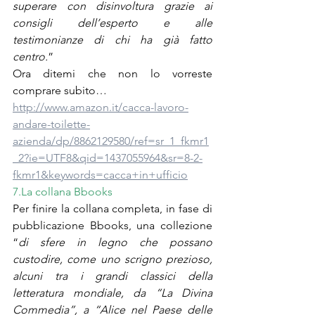
superare con disinvoltura grazie ai 
consigli dell’esperto e alle 
testimonianze di chi ha già fatto 
centro.
”
Ora ditemi che non lo vorreste 
comprare subito…
http://www.amazon.it/cacca-lavoro-
andare-toilette-
azienda/dp/8862129580/ref=sr_1_fkmr1
_2?ie=UTF8&qid=1437055964&sr=8-2-
fkmr1&keywords=cacca+in+ufficio
7.La collana Bbooks
Per finire la collana completa, in fase di 
pubblicazione Bbooks, una collezione 
“
di sfere in legno che possano 
custodire, come uno scrigno prezioso, 
alcuni tra i grandi classici della 
letteratura mondiale, da “La Divina 
Commedia”, a “Alice nel Paese delle 