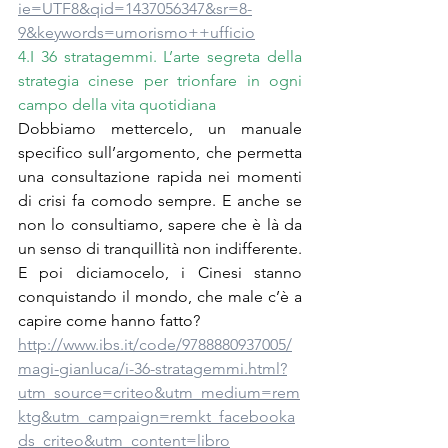
ie=UTF8&qid=1437056347&sr=8-
9&keywords=umorismo++ufficio
4.I 36 stratagemmi. L’arte segreta della 
strategia cinese per trionfare in ogni 
campo della vita quotidiana
Dobbiamo mettercelo, un manuale 
specifico sull’argomento, che permetta 
una consultazione rapida nei momenti 
di crisi fa comodo sempre. E anche se 
non lo consultiamo, sapere che è là da 
un senso di tranquillità non indifferente. 
E poi diciamocelo, i Cinesi stanno 
conquistando il mondo, che male c’è a 
capire come hanno fatto?
http://www.ibs.it/code/9788880937005/
magi-gianluca/i-36-stratagemmi.html?
utm_source=criteo&utm_medium=rem
ktg&utm_campaign=remkt_facebooka
ds_criteo&utm_content=libro