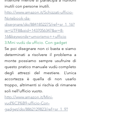
interiore mentre si partecipa a riunioni 
inutili con persone inutili.
http://www.amazon.it/Schizzati-ufficio-
Notebook-da-
disegnare/dp/8841852275/ref=sr_1_16?
ie=UTF8&qid=1437056347&sr=8-
16&keywords=umorismo++ufficio
3.Mini vudù da ufficio. Con gadget
Se poi disegnare non ci basta e siamo 
determinati a risolvere il problema a 
monte possiamo sempre usufruire di 
questo pratico manuale vudù completo 
degli attrezzi del mestiere. L’unica 
accortezza è quella di non usarlo 
troppo, altrimenti si rischia di rimanere 
soli nell’ufficio vuoto.
http://www.amazon.it/Mini-
vud%C3%B9-ufficio-Con-
gadget/dp/8862129823/ref=sr_1_9?