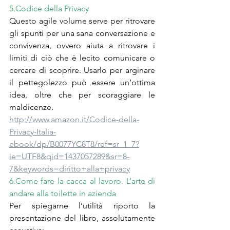
5.Codice della Privacy
Questo agile volume serve per ritrovare 
gli spunti per una sana conversazione e 
convivenza, ovvero aiuta a ritrovare i 
limiti di ciò che è lecito comunicare o 
cercare di scoprire. Usarlo per arginare 
il pettegolezzo può essere un’ottima 
idea, oltre che per scoraggiare le 
maldicenze.
http://www.amazon.it/Codice-della-
Privacy-Italia-
ebook/dp/B0077YC8T8/ref=sr_1_7?
ie=UTF8&qid=1437057289&sr=8-
7&keywords=diritto+alla+privacy
6.Come fare la cacca al lavoro. L’arte di 
andare alla toilette in azienda
Per spiegarne l’utilità riporto la 
presentazione del libro, assolutamente 