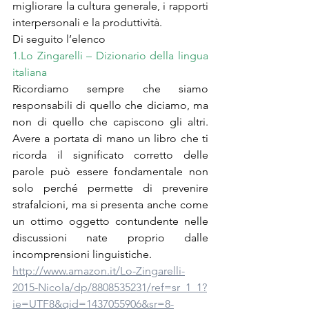
migliorare la cultura generale, i rapporti 
interpersonali e la produttività.
Di seguito l’elenco
1.Lo Zingarelli – Dizionario della lingua 
italiana
Ricordiamo sempre che siamo 
responsabili di quello che diciamo, ma 
non di quello che capiscono gli altri. 
Avere a portata di mano un libro che ti 
ricorda il significato corretto delle 
parole può essere fondamentale non 
solo perché permette di prevenire 
strafalcioni, ma si presenta anche come 
un ottimo oggetto contundente nelle 
discussioni nate proprio dalle 
incomprensioni linguistiche.
http://www.amazon.it/Lo-Zingarelli-
2015-Nicola/dp/8808535231/ref=sr_1_1?
ie=UTF8&qid=1437055906&sr=8-