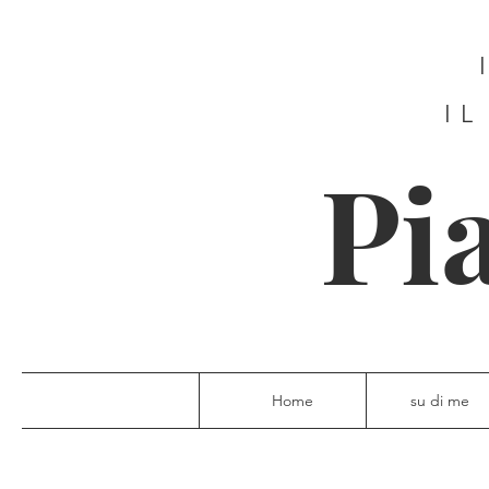
IL
Pi
Home
su di me