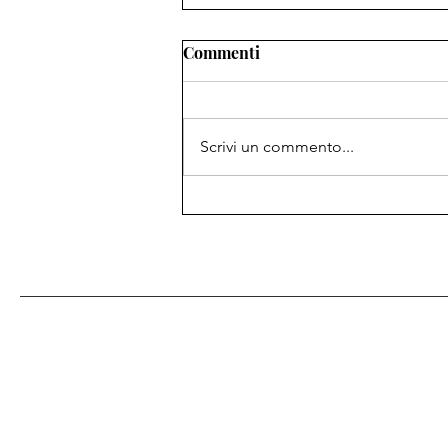
Commenti
Scrivi un commento...
Alla ricerca del compagno
(animale) perfetto