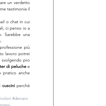
tare un verdetto 
me testimonia il 
il o chat in cui 
i, ci penso io a 
o. Sarebbe una 
.
 professione più 
o lavoro potrei 
i, svolgendo pro 
ter di peluche
 e 
 pratico anche 
 cuscini
 perché 
#colori
#denaro
rassi