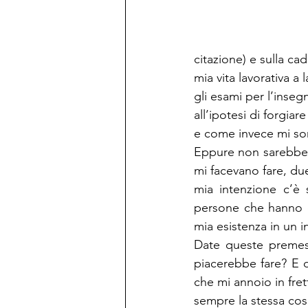
citazione) e sulla ca
mia vita lavorativa a
gli esami per l’inse
all’ipotesi di forgia
e come invece mi son
Eppure non sarebbe c
mi facevano fare, du
mia intenzione c’è
persone che hanno dec
mia esistenza in un i
Date queste premess
piacerebbe fare? E d
che mi annoio in fret
sempre la stessa cos