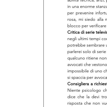
abilità tecnica, anzi
in una enorme stanza 
per prevenire infort
rosa, mi siedo alla 
blocco per verificare
Critica di serie televi
negli ultimi tempi c
potrebbe sembrare un’
parlerei solo di seri
qualcuno ritiene non e
avvocati che vestono
impossibile di uno ch
si spaccia per avvoc
Consigliera a richies
Niente psicologo che
dice che la devi tr
risposta che non vuo