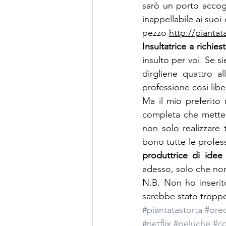
sarò un porto accogli
inappellabile ai suoi
pezzo 
http://piantat
Insultatrice a richies
insulto per voi. Se s
dirgliene quattro a
professione così lib
Ma il mio preferito
completa che mette 
non solo realizzare t
bono tutte le profes
produttrice di idee 
adesso, solo che non
N.B. Non ho inserito
sarebbe stato troppo 
#piantatastorta
#ore
#netflix
#peluche
#co