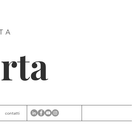
E
ITA
rta
contatti