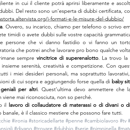
ente in cui il cliente potrà aprirsi liberamente e ascol
 dubbi. Del resto sono un’esperta di dubbi certificata, co
astorta.altervista.org/i-formati-e-le-misure-del-dubbio/
ta
. Ovvero, su incarico, chiamo per telefono o scrivo ema
iete timidi o avete dubbi sulle vostre capacità grammatical
lle persone che vi danno fastidio o vi fanno un tort
eratoria che potrei anche lavorare pro bono qualche volta
 rimane sempre 
vincitrice di superenalotto
. La trovo la
insieme serenità, creatività e competizione. Con quest
utti i miei desideri personali, ma soprattutto lavorativ
sioni di cui sopra e aggiungendo forse quella di 
baby sit
geniali per altri
. Quest’ultima devo ammettere che la
 viene mai riconosciuta, non so perché.
 il 
lavoro di collaudatore di materassi o di divani o di
banale, è il classico mestiere che possono fare tutti.
cchie
#ironia
#storicadellarte
#penne
#cambiolavoro
#tv
nsigli
#divano
#trovare
#dubbio
#serie
#pimpinella
#mate