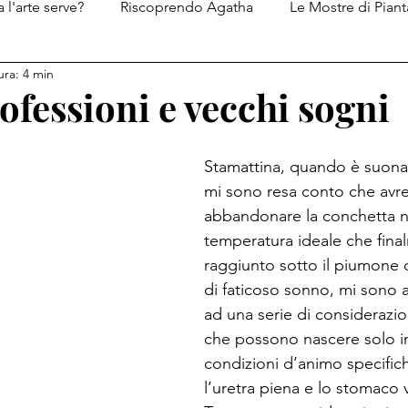
 l'arte serve?
Riscoprendo Agatha
Le Mostre di Piant
ura: 4 min
Le ricette di Piantatastorta
I diari del Genio del Male
ofessioni e vecchi sogni
Stamattina, quando è suonata
mi sono resa conto che avre
abbandonare la conchetta nel
temperatura ideale che fina
raggiunto sotto il piumone 
di faticoso sonno, mi sono
ad una serie di considerazion
che possono nascere solo i
condizioni d’animo specifiche
l’uretra piena e lo stomaco 