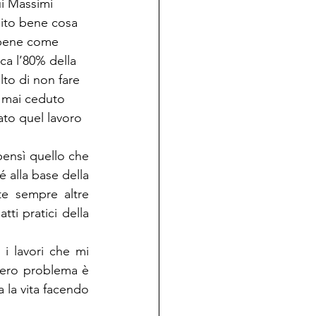
i Massimi 
ito bene cosa 
bene come 
ca l’80% della 
lto di non fare 
 mai ceduto 
ato quel lavoro 
ensì quello che 
alla base della 
e sempre altre 
ti pratici della 
 lavori che mi 
vero problema è 
 la vita facendo 