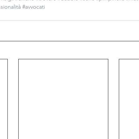
sionalità
#avvocati