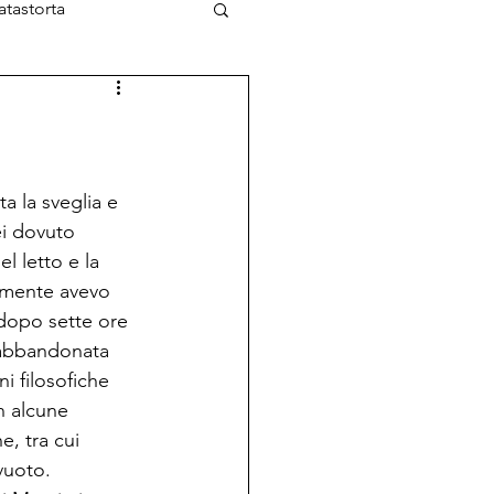
atastorta
L'Ottimista
 la sveglia e 
i dovuto 
 letto e la 
lmente avevo 
dopo sette ore 
 abbandonata 
i filosofiche 
n alcune 
, tra cui 
vuoto.