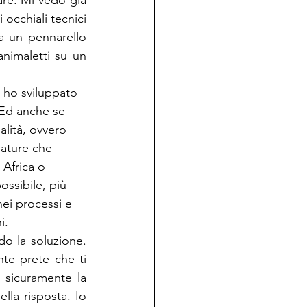
are. Mi vedo già 
occhiali tecnici 
a un pennarello 
nimaletti su un 
 ho sviluppato 
 Ed anche se 
alità, ovvero 
eature che 
 Africa o 
ssibile, più 
ei processi e 
i.
o la soluzione. 
te prete che ti 
sicuramente la 
la risposta. Io 