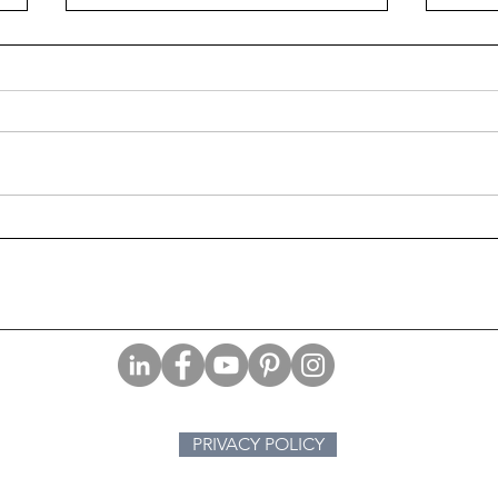
Buon
I superpoteri che mi
mancano
PRIVACY POLICY