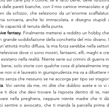
, più sei cane più il colore, se è fatto bene, deve funzion
dalle pareti bianche, con il mio camice immacolato e gli 
uni da schizzo, che seleziono da un’enorme scaffalatur
mia scrivania, anche lei immacolata, e disegno stupidi a
 le capacità di tenuta della punta.
sive fantasy
. Finalmente metterei a reddito un hobby che
on grande soddisfazione della conchetta del mio divano.
attività molto diffusa, la mia forza sarebbe nella settori
e televisive dove ci sono mostri, fantasmi, elfi, maghi e cr
sistano nella realtà. Niente serie sui crimini di guerra in
 bene, solo storie con qualche cosa di platealmente impo
e non si è laureato in giurisprudenza ma va a dibattere n
ato senza che nessuno se ne accorga per tipo sei stagion
ta
. Voi venite da me, mi dite che dubbio avete e io vi d
 ti dice che devi trovare la risposta dentro di te, nien
ovare nella preghiera, neppure niente madre che ti dà 
i sentire o avvocato, che ti manda la parcella prima del