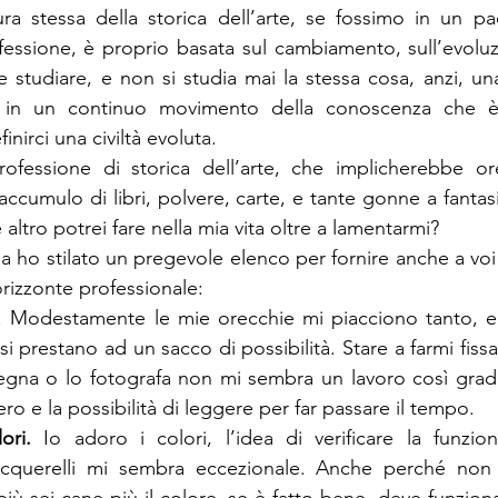
ura stessa della storica dell’arte, se fossimo in un p
essione, è proprio basata sul cambiamento, sull’evoluz
ve studiare, e non si studia mai la stessa cosa, anzi, un
a, in un continuo movimento della conoscenza che è
nirci una civiltà evoluta.
rofessione di storica dell’arte, che implicherebbe ore
ccumulo di libri, polvere, carte, e tante gonne a fantas
 altro potrei fare nella mia vita oltre a lamentarmi?
a ho stilato un pregevole elenco per fornire anche a voi
orizzonte professionale:
. Modestamente le mie orecchie mi piacciono tanto, e 
i prestano ad un sacco di possibilità. Stare a farmi fissa
egna o lo fotografa non mi sembra un lavoro così grade
ero e la possibilità di leggere per far passare il tempo.
ori.
 Io adoro i colori, l’idea di verificare la funzion
 acquerelli mi sembra eccezionale. Anche perché non 