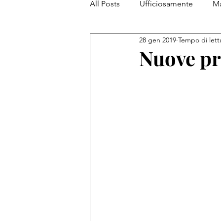
All Posts
Ufficiosamente
Ma
28 gen 2019
Tempo di lett
PiantataStorta Contemporanea
Nuove pr
My Top 5