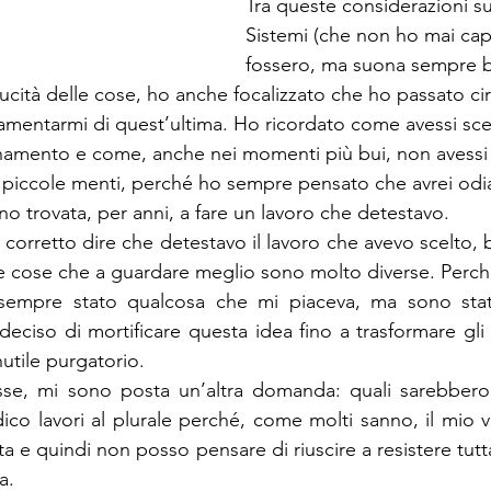
Tra queste considerazioni su
Sistemi (che non ho mai cap
fossero, ma suona sempre 
ducità delle cose, ho anche focalizzato che ho passato cir
 lamentarmi di quest’ultima. Ho ricordato come avessi sce
gnamento e come, anche nei momenti più bui, non avessi
re piccole menti, perché ho sempre pensato che avrei odi
o trovata, per anni, a fare un lavoro che detestavo.
orretto dire che detestavo il lavoro che avevo scelto, b
e cose che a guardare meglio sono molto diverse. Perché 
 sempre stato qualcosa che mi piaceva, ma sono stat
iso di mortificare questa idea fino a trasformare gli at
nutile purgatorio.
e, mi sono posta un’altra domanda: quali sarebbero i
ico lavori al plurale perché, come molti sanno, il mio 
ta e quindi non posso pensare di riuscire a resistere tutta
a.