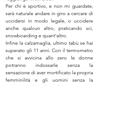
Per chi è sportivo, e non mi guardate, 
sarà naturale andare in giro a cercare di 
uccidersi in modo legale, o uccidere 
anche qualcun altro, praticando sci, 
snowboarding e quant’altro.
Infine la calzamaglia, ultimo tabù se hai 
superato gli 11 anni. Con il termometro 
che si avvicina allo zero le donne 
potranno indossarle senza la 
sensazione di aver mortificato la propria 
femminilità e gli uomini senza la 
sensazione di averla esaltata.
 [banner size=”468X60″]
#termometro
#gote
#guanti
#Natale
#sciarpa
#piumone
#coperta
#inverno
#Freddo
#calzamaglia
#freddoloso
#natalizio
#cappello
#cioccolata
#ghiaccio