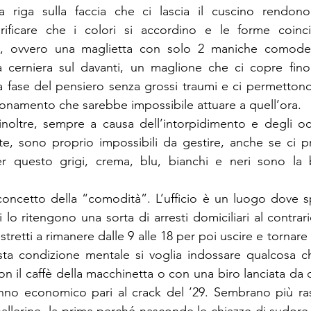
 riga sulla faccia che ci lascia il cuscino rendono m
rificare che i colori si accordino e le forme coinc
c, ovvero una maglietta con solo 2 maniche comode d
 cerniera sul davanti, un maglione che ci copre fino a
a fase del pensiero senza grossi traumi e ci permettono 
gionamento che sarebbe impossibile attuare a quell’ora.
 inoltre, sempre a causa dell’intorpidimento e degli o
orte, sono proprio impossibili da gestire, anche se ci p
er questo grigi, crema, blu, bianchi e neri sono la b
concetto della “comodità”. L’ufficio è un luogo dove s
ni lo ritengono una sorta di arresti domiciliari al contrari
tretti a rimanere dalle 9 alle 18 per poi uscire e tornare lib
ta condizione mentale si voglia indossare qualcosa che
on il caffè della macchinetta o con una biro lanciata da 
no economico pari al crack del ’29. Sembrano più rassi