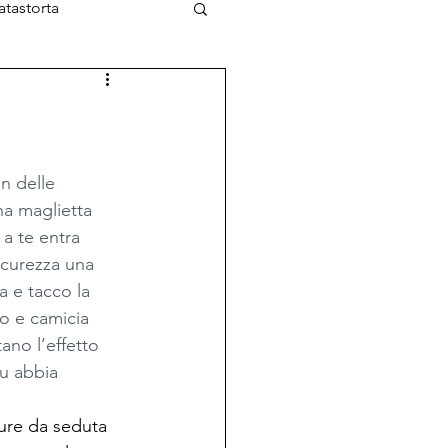
atastorta
L'Ottimista
n delle 
na maglietta 
 a te entra 
icurezza una 
 e tacco la 
o e camicia 
no l’effetto 
tu abbia 
ure da seduta 