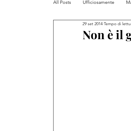
All Posts
Ufficiosamente
Ma
29 set 2014
Tempo di lettu
PiantataStorta Contemporanea
Non è il 
My Top 5