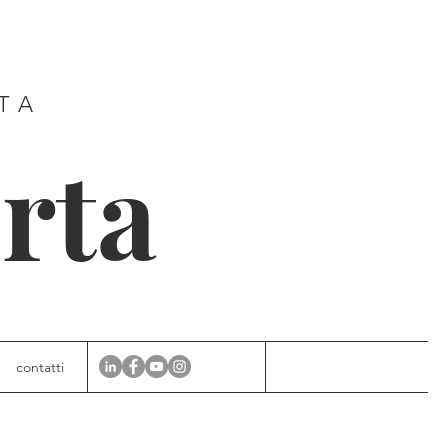
E
ITA
rta
contatti