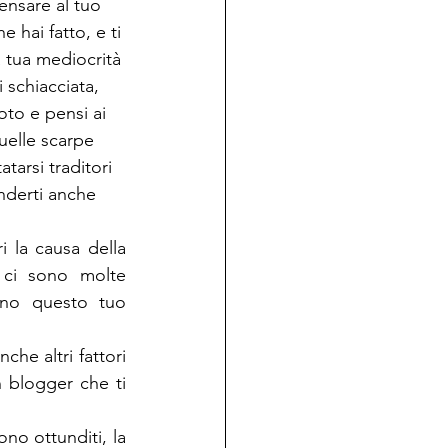
pensare al tuo 
e hai fatto, e ti 
a tua mediocrità 
 schiacciata, 
oto e pensi ai 
uelle scarpe 
tarsi traditori 
nderti anche 
 la causa della 
, ci sono molte 
ano questo tuo 
he altri fattori 
 blogger che ti 
ono ottunditi, la 