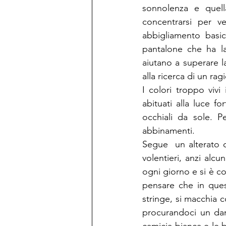
sonnolenza e quella
concentrarsi per ve
abbigliamento basi
pantalone che ha la
aiutano a superare l
alla ricerca di un ra
I colori troppo vivi
abituati alla luce f
occhiali da sole. P
abbinamenti.
Segue  un alterato 
volentieri, anzi alcu
ogni giorno e si è cos
pensare che in ques
stringe, si macchia c
procurandoci un dan