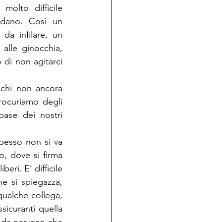
olto difficile 
idano. Così un 
a infilare, un 
lle ginocchia, 
di non agitarci 
cchi non ancora 
rocuriamo degli 
ase dei nostri 
pesso non si va 
o, dove si firma 
eri. E’ difficile 
 si spiegazza, 
qualche collega, 
curanti quella 