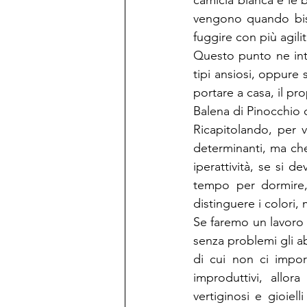
camicia bianca e le 
vengono quando biso
fuggire con più agilit
Questo punto ne intr
tipi ansiosi, oppure 
portare a casa, il p
Balena di Pinocchio d
Ricapitolando, per v
determinanti, ma che
iperattività, se si d
tempo per dormire,
distinguere i colori, 
Se faremo un lavoro 
senza problemi gli ab
di cui non ci impor
improduttivi, allor
vertiginosi e gioiell