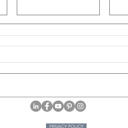
Buon
I superpoteri che mi
mancano
PRIVACY POLICY