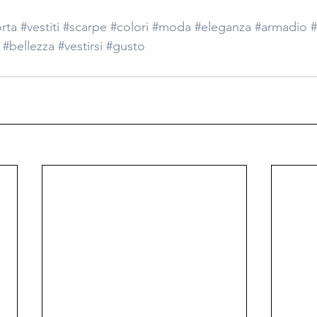
orta
#vestiti
#scarpe
#colori
#moda
#eleganza
#armadio
#bellezza
#vestirsi
#gusto