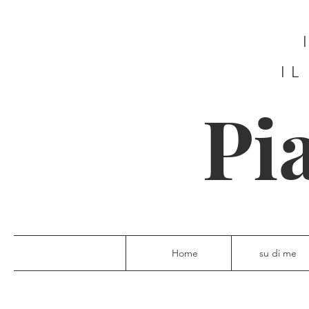
IL
Pi
Home
su di me