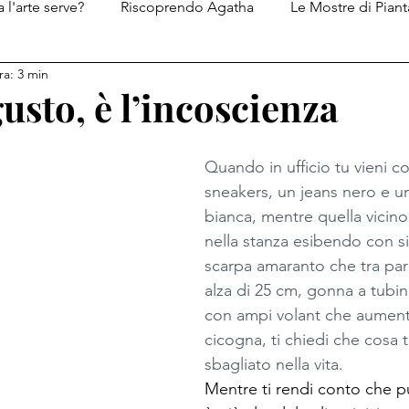
 l'arte serve?
Riscoprendo Agatha
Le Mostre di Piant
ra: 3 min
Le ricette di Piantatastorta
I diari del Genio del Male
gusto, è l’incoscienza
Quando in ufficio tu vieni co
sneakers, un jeans nero e u
bianca, mentre quella vicino
nella stanza esibendo con s
scarpa amaranto che tra para
alza di 25 cm, gonna a tubin
con ampi volant che aumenta
cicogna, ti chiedi che cosa 
sbagliato nella vita.
Mentre ti rendi conto che p