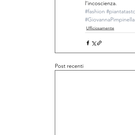
l’incoscienza.
#fashion
#piantatast
#GiovannaPimpinella
Ufficiosamente
Post recenti