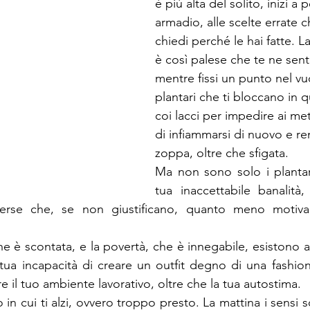
è più alta del solito, inizi a 
armadio, alle scelte errate ch
chiedi perché le hai fatte. L
è così palese che te ne senti
mentre fissi un punto nel vu
plantari che ti bloccano in q
coi lacci per impedire ai meta
di infiammarsi di nuovo e re
zoppa, oltre che sfigata.
Ma non sono solo i plantari
tua inaccettabile banalità
vverse che, se non giustificano, quanto meno motiv
che è scontata, e la povertà, che è innegabile, esistono anc
ua incapacità di creare un outfit degno di una fashion
e il tuo ambiente lavorativo, oltre che la tua autostima.
io in cui ti alzi, ovvero troppo presto. La mattina i sensi s