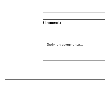
Commenti
Scrivi un commento...
Alla ricerca del compagno
(animale) perfetto