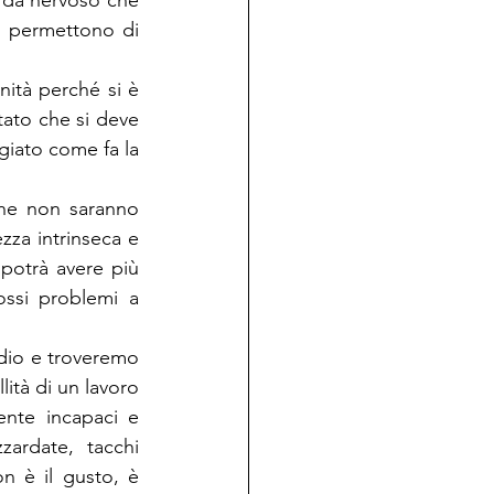
 da nervoso che 
 permettono di 
ità perché si è 
tato che si deve 
iato come fa la 
che non saranno 
za intrinseca e 
 potrà avere più 
ssi problemi a 
dio e troveremo 
ità di un lavoro 
nte incapaci e 
ardate, tacchi 
on è il gusto, è 