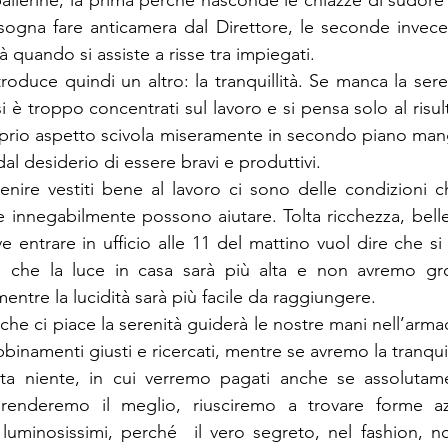
ballerine, la prima perché nasconde le chiazze di sudore
gna fare anticamera dal Direttore, le seconde invece
à quando si assiste a risse tra impiegati.
oduce quindi un altro: la tranquillità. Se manca la seren
si è troppo concentrati sul lavoro e si pensa solo al risul
roprio aspetto scivola miseramente in secondo piano mang
al desiderio di essere bravi e produttivi.
enire vestiti bene al lavoro ci sono delle condizioni 
 innegabilmente possono aiutare. Tolta ricchezza, bellez
eve entrare in ufficio alle 11 del mattino vuol dire che si
 che la luce in casa sarà più alta e non avremo gro
mentre la lucidità sarà più facile da raggiungere.
che ci piace la serenità guiderà le nostre mani nell’arma
binamenti giusti e ricercati, mentre se avremo la tranquill
ta niente, in cui verremo pagati anche se assolutame
a renderemo il meglio, riusciremo a trovare forme azz
i luminosissimi, perché  il vero segreto, nel fashion, n