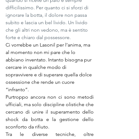
quando si riceve un palo è sempre 
difficilissimo. Per quanto ci si sforzi di 
ignorare la botta, il dolore non passa 
subito e lascia un bel livido. Un livido 
che gli altri non vedono, ma è sentito 
forte e chiaro dal possessore.
Ci vorrebbe un Lasonil per l’anima, ma 
al momento non mi pare che lo 
abbiano inventato. Intanto bisogna pur 
cercare in qualche modo di 
sopravvivere e di superare quella dolce 
ossessione che rende un cuore 
“infranto”.
Purtroppo ancora non ci sono metodi 
ufficiali, ma solo discipline olistiche che 
cercano di unire il superamento dello 
shock da botta e la gestione dello 
sconforto da rifiuto.
Tra le diverse tecniche, oltre 