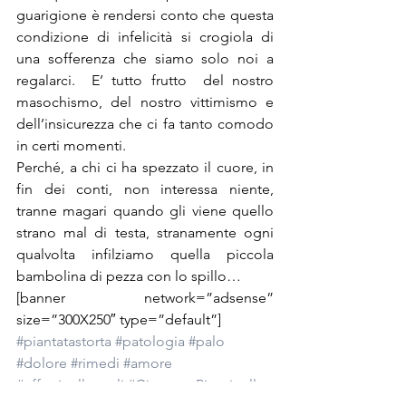
guarigione è rendersi conto che questa 
condizione di infelicità si crogiola di 
una sofferenza che siamo solo noi a 
regalarci.  E’ tutto frutto  del nostro 
masochismo, del nostro vittimismo e 
dell’insicurezza che ci fa tanto comodo 
in certi momenti.
Perché, a chi ci ha spezzato il cuore, in 
fin dei conti, non interessa niente, 
tranne magari quando gli viene quello 
strano mal di testa, stranamente ogni 
qualvolta infilziamo quella piccola 
bambolina di pezza con lo spillo…
[banner network=”adsense” 
size=”300X250″ type=”default”]
#piantatastorta
#patologia
#palo
#dolore
#rimedi
#amore
#effetticollaterali
#GiovannaPimpinella