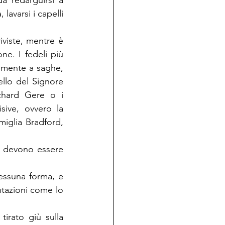
 redarguirsi a 
lavarsi i capelli 
iviste, mentre è 
e. I fedeli più 
almente a saghe, 
llo del Signore 
chard Gere o i 
ive, ovvero la 
iglia Bradford, 
, devono essere 
ssuna forma, e 
tazioni come lo 
irato giù sulla 