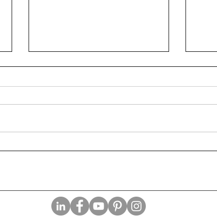
Buon
I superpoteri che mi
mancano