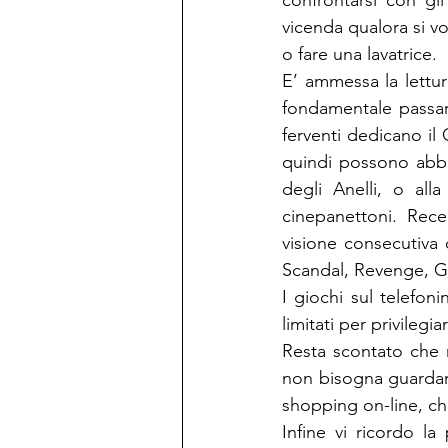
confrontarsi con gl
vicenda qualora si vog
o fare una lavatrice.
E’ ammessa la lettura
fondamentale passare
ferventi dedicano il 
quindi possono abbin
degli Anelli, o all
cinepanettoni. Rece
visione consecutiva 
Scandal, Revenge, G
I giochi sul telefon
limitati per privilegia
Resta scontato che 
non bisogna guardar
shopping on-line, ch
Infine vi ricordo la