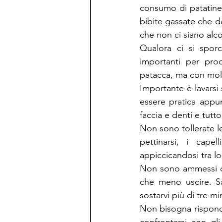
consumo di patatine f
bibite gassate che d
che non ci siano alcol
Qualora ci si spor
importanti per proc
patacca, ma con mol
Importante è lavarsi s
essere pratica appu
faccia e denti e tutto
Non sono tollerate le
pettinarsi, i capel
appiccicandosi tra lo
Non sono ammessi com
che meno uscire. Sa
sostarvi più di tre m
Non bisogna risponder