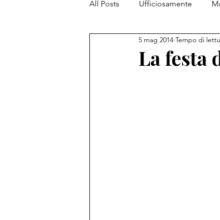
All Posts
Ufficiosamente
Ma
5 mag 2014
Tempo di lettu
PiantataStorta Contemporanea
La festa 
My Top 5