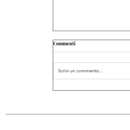
Commenti
Scrivi un commento...
Alla ricerca del compagno
(animale) perfetto