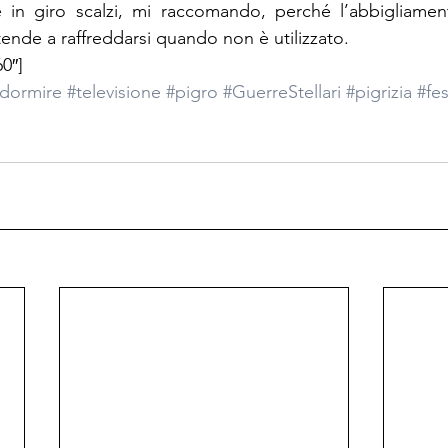
e in giro scalzi, mi raccomando, perché l’abbigliamen
tende a raffreddarsi quando non è utilizzato.
0″]
dormire
#televisione
#pigro
#GuerreStellari
#pigrizia
#fe