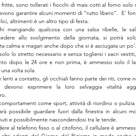
ritte, sono tollerati i fiocchi di mais cotti al forno solo 
evono garantire alcuni momenti di “rutto libero”.  E’ fo
ici, altrimenti è un altro tipo di festa.
chi mangiando qualcosa con una salsa ribelle, le sa
edere allo svolgimento della giornata, si potrà sol
ta calma e magari anche dopo che si è asciugata un po’
olo lo stretto necessario e senza togliersi i sacri vestiti,
nto dopo le 24 ore e non prima, è ammesso solo il lav
 una volta sola.
 lenti a contatto, gli occhiali fanno parte dei riti, come n
li devono esprimere la loro selvaggia vitalità aggr
ro.
portamenti come sport, attività di riordino o pulizia 
rà possibile guardare fuori dalla finestra in alcuni m
inuti e possibilmente nascondendosi tra le tende.
e al telefono fisso o al citofono, il cellulare è ammess