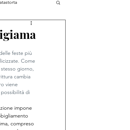
atastorta
L'Ottimista
 Pigiama
elle feste più 
licizzate. Come 
 stesso giorno, 
ittura cambia 
o viene 
ossibilità di 
dizione impone 
bbigliamento 
prima, compreso 