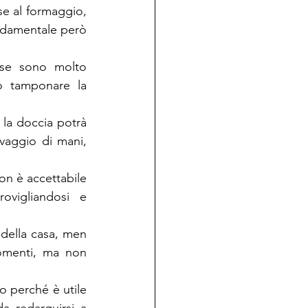
se al formaggio, 
ndamentale però 
lse sono molto 
o tamponare la 
.
 la doccia potrà 
aggio di mani, 
on è accettabile 
ovigliandosi e 
della casa, men 
omenti, ma non 
o perché è utile 