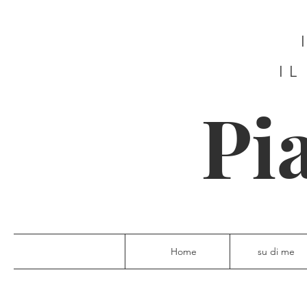
IL
Pi
Home
su di me