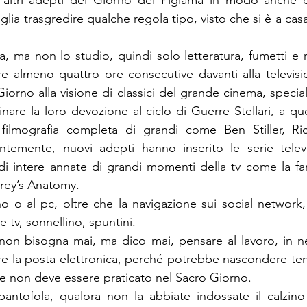
i altri adepti del Giorno del Pigiama in modo anche da
lia trasgredire qualche regola tipo, visto che si è a casa, 
, ma non lo studio, quindi solo letteratura, fumetti e r
 almeno quattro ore consecutive davanti alla television
Giorno alla visione di classici del grande cinema, speci
are la loro devozione al ciclo di Guerre Stellari, a que
a filmografia completa di grandi come Ben Stiller, Ri
ntemente, nuovi adepti hanno inserito le serie televis
di intere annate di grandi momenti della tv come la fam
rey’s Anatomy.
ino o al pc, oltre che la navigazione sui social network
re tv, sonnellino, spuntini.
non bisogna mai, ma dico mai, pensare al lavoro, in ne
e la posta elettronica, perché potrebbe nascondere ten
e non deve essere praticato nel Sacro Giorno.
 pantofola, qualora non la abbiate indossate il calzino t