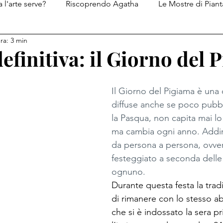
 l'arte serve?
Riscoprendo Agatha
Le Mostre di Piant
ra: 3 min
Le ricette di Piantatastorta
I diari del Genio del Male
definitiva: il Giorno del
Il Giorno del Pigiama è una d
diffuse anche se poco pubb
la Pasqua, non capita mai lo
ma cambia ogni anno. Addir
da persona a persona, ovver
festeggiato a seconda delle p
ognuno.
Durante questa festa la tra
di rimanere con lo stesso a
che si è indossato la sera 