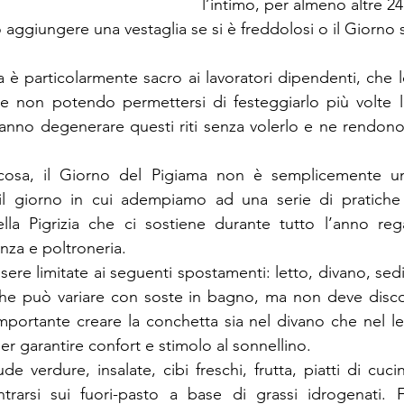
l’intimo, per almeno altre 24
ò aggiungere una vestaglia se si è freddolosi o il Giorno s
a è particolarmente sacro ai lavoratori dipendenti, che l
ne non potendo permettersi di festeggiarlo più volte l
fanno degenerare questi riti senza volerlo e ne rendon
osa, il Giorno del Pigiama non è semplicemente un 
 il giorno in cui adempiamo ad una serie di pratiche 
ella Pigrizia che ci sostiene durante tutto l’anno reg
nza e poltroneria.
sere limitate ai seguenti spostamenti: letto, divano, sedia
he può variare con soste in bagno, ma non deve discos
importante creare la conchetta sia nel divano che nel let
er garantire confort e stimolo al sonnellino.
de verdure, insalate, cibi freschi, frutta, piatti di cuci
rarsi sui fuori-pasto a base di grassi idrogenati. F