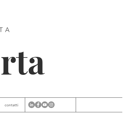
E
ITA
rta
contatti