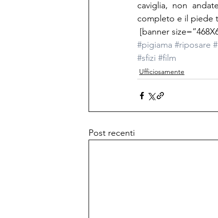
caviglia, non andat
completo e il piede 
 [banner size=”468X6
#pigiama
#riposare
#
#sfizi
#film
Ufficiosamente
Post recenti