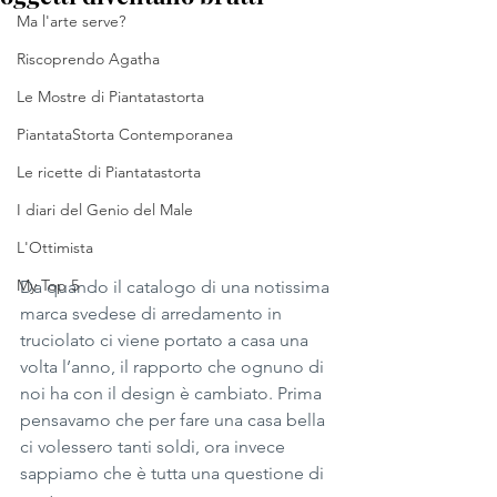
Ma l'arte serve?
Riscoprendo Agatha
Le Mostre di Piantatastorta
PiantataStorta Contemporanea
Le ricette di Piantatastorta
I diari del Genio del Male
L'Ottimista
My Top 5
Da quando il catalogo di una notissima 
marca svedese di arredamento in 
truciolato ci viene portato a casa una 
volta l’anno, il rapporto che ognuno di 
noi ha con il design è cambiato. Prima 
pensavamo che per fare una casa bella 
ci volessero tanti soldi, ora invece 
sappiamo che è tutta una questione di 