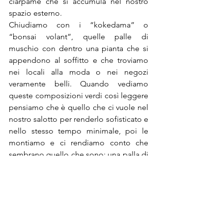
ciarpame che si accumula nel nostro 
spazio esterno.
Chiudiamo con i “kokedama” o 
“bonsai volant”, quelle palle di 
muschio con dentro una pianta che si 
appendono al soffitto e che troviamo 
nei locali alla moda o nei negozi 
veramente belli. Quando vediamo 
queste composizioni verdi così leggere 
pensiamo che è quello che ci vuole nel 
nostro salotto per renderlo sofisticato e 
nello stesso tempo minimale, poi le 
montiamo e ci rendiamo conto che 
sembrano quello che sono: una palla di 
terra e muschio che sbriciola sul 
tappeto.
#lanternabianca
#design
#shabbychic
#incanto
#lampade
#cucina
#ikea
#bottiglia
#kokedama
#arredamento