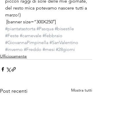
piccoli raggi di sole delle mie giornate, 
del resto mica potevamo nascere tutti a 
marzo!)
 [banner size=”300X250″]
#piantatastorta
#Pasqua
#bisestile
#Feste
#carnevale
#febbraio
#GiovannaPimpinella
#SanValentino
#inverno
#Freddo
#mesi
#28giorni
Ufficiosamente
Mostra tutti
Post recenti