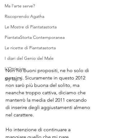
Ma l'arte serve?
Riscoprendo Agatha
Le Mostre di Piantatastorta
PiantataStorta Contemporanea
Le ricette di Piantatastorta
I diari del Genio del Male
L'Ottimista
Non ho buoni propositi, ne ho solo di 
pessimi. Sicuramente in questo 2012 
My Top 5
non sarò più buona del solito, ma 
neanche troppo cattiva, diciamo che 
manterrò la media del 2011 cercando 
di inserire degli aggiustamenti almeno 
nel carattere.
Ho intenzione di continuare a 
mangiare quello che mi pare, 