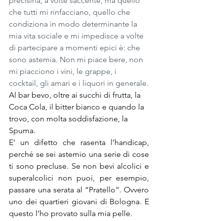
precisina, a volte saccente, ma quello 
che tutti mi rinfacciano, quello che 
condiziona in modo determinante la 
mia vita sociale e mi impedisce a volte 
di partecipare a momenti epici è: che 
sono astemia. Non mi piace bere, non 
mi piacciono i vini, le grappe, i 
cocktail, gli amari e i liquori in generale.
Al bar bevo, oltre ai succhi di frutta, la 
Coca Cola, il bitter bianco e quando la 
trovo, con molta soddisfazione, la 
Spuma.
E’ un difetto che rasenta l’handicap, 
perché se sei astemio una serie di cose 
ti sono precluse. Se non bevi alcolici e 
superalcolici non puoi, per esempio, 
passare una serata al “Pratello”. Ovvero 
uno dei quartieri giovani di Bologna. E 
questo l’ho provato sulla mia pelle.