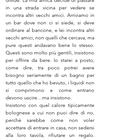
divide. La mia amica decide di passare 
in una strada vicina per vedere se 
incontra altri vecchi amici. Arriviamo in 
un bar dove non ci si siede, si deve 
ordinare al bancone, e lei incontra altri 
vecchi amici, non quelli che cercava, ma 
pure questi andavano bene lo stesso. 
Questi sono molto più gentili, insistono 
per offrire da bere. Io starei a posto, 
come dire, tra poco potrei avere 
bisogno seriamente di un bagno per 
tutto quello che ho bevuto, i liquidi non 
si comprimono e come entrano 
devono uscire…ma insistono.
Insistono con quel calore tipicamente 
bolognese a cui non puoi dire di no, 
perché sarebbe come non voler 
accettare di entrare in casa, non sedersi 
alla loro tavola, rifiutare un regalo. 