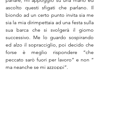
parlare, mi appoggio su una mano ed 
ascolto questi sfigati che parlano. Il 
biondo ad un certo punto invita sia me 
sia la mia dirimpettaia ad una festa sulla 
sua barca che si svolgerà il giorno 
successivo. Me lo guardo sospirando 
ed alzo il sopracciglio, poi decido che 
forse è meglio rispondere “che 
peccato sarò fuori per lavoro” e non “ 
ma neanche se mi azzoppi”.
La serata finisce che io avrò detto tre 
parole, sono depressa, odio tutti i 
presenti e odio la mia vita. Due giorni 
dopo sono a pranzo con un mio amico 
e parliamo del più e del meno, esce 
fuori l’argomento sbornia triste e io 
racconto la mia serata. Dico il nome del 
tipo biondo e lui mi spiega una cosa 
che non sapevo: il tipo biondo ha 