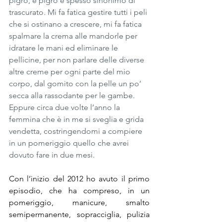
pigro, e pigro é spesso sinonimo di 
trascurato. Mi fa fatica gestire tutti i peli 
che si ostinano a crescere, mi fa fatica 
spalmare la crema alle mandorle per 
idratare le mani ed eliminare le 
pellicine, per non parlare delle diverse 
altre creme per ogni parte del mio 
corpo, dal gomito con la pelle un po’ 
secca alla rassodante per le gambe. 
Eppure circa due volte l’anno la 
femmina che è in me si sveglia e grida 
vendetta, costringendomi a compiere 
in un pomeriggio quello che avrei 
dovuto fare in due mesi.
Con l’inizio del 2012 ho avuto il primo 
episodio, che ha compreso, in un 
pomeriggio, manicure, smalto 
semipermanente, sopracciglia, pulizia 