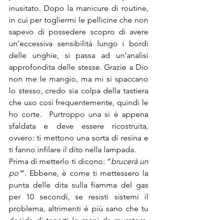
inusitato. Dopo la manicure di routine, 
in cui per togliermi le pellicine che non 
sapevo di possedere scopro di avere 
un’eccessiva sensibilità lungo i bordi 
delle unghie, si passa ad un’analisi 
approfondita delle stesse. Grazie a Dio 
non me le mangio, ma mi si spaccano 
lo stesso, credo sia colpa della tastiera 
che uso così frequentemente, quindi le 
ho corte.  Purtroppo una si è appena 
sfaldata e deve essere ricostruita, 
ovvero: ti mettono una sorta di resina e 
ti fanno infilare il dito nella lampada.
Prima di metterlo ti dicono: “
brucerà un 
po’
”. Ebbene, è come ti mettessero la 
punta delle dita sulla fiamma del gas 
per 10 secondi, se resisti sistemi il 
problema, altrimenti é più sano che tu 