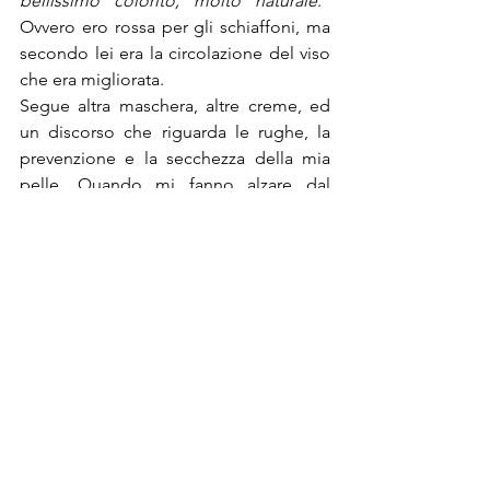
bellissimo colorito, molto naturale
.” 
Ovvero ero rossa per gli schiaffoni, ma 
secondo lei era la circolazione del viso 
che era migliorata.
Segue altra maschera, altre creme, ed 
un discorso che riguarda le rughe, la 
prevenzione e la secchezza della mia 
pelle. Quando mi fanno alzare dal 
lettino benedico di essermi dimenticata 
di chiedergli se mi facevano la ceretta 
alle braccia, credo non avrei potuto 
sopportare altro. Nel frattempo sono 
calate le tenebre, e mentre passo 
fugacemente davanti allo specchio mi 
accorgo di essere un puzzle di chiazze 
rosse, quindi dovrò muovermi tra le 
ombre per raggiungere casa, e così 
dico di si ad ogni domanda senza 
concentrarmi sul senso.