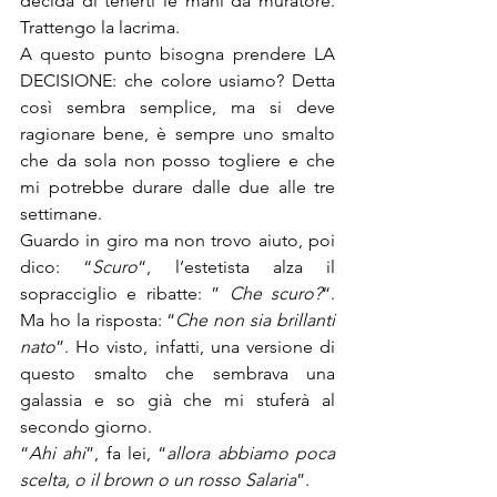
decida di tenerti le mani da muratore. 
Trattengo la lacrima.
A questo punto bisogna prendere LA 
DECISIONE: che colore usiamo? Detta 
così sembra semplice, ma si deve 
ragionare bene, è sempre uno smalto 
che da sola non posso togliere e che 
mi potrebbe durare dalle due alle tre 
settimane.
Guardo in giro ma non trovo aiuto, poi 
dico: “
Scuro
“, l’estetista alza il 
sopracciglio e ribatte: ” 
Che scuro?
“. 
Ma ho la risposta: “
Che non sia brillanti 
nato
”. Ho visto, infatti, una versione di 
questo smalto che sembrava una 
galassia e so già che mi stuferà al 
secondo giorno.
“
Ahi ahi
”, fa lei, “
allora abbiamo poca 
scelta, o il brown o un rosso Salaria
”.