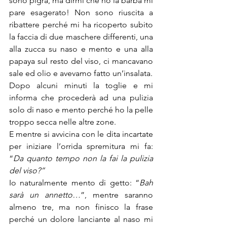
sono pigra, ma dirmi che ho la barba mi 
pare esagerato! Non sono riuscita a 
ribattere perché mi ha ricoperto subito 
la faccia di due maschere differenti, una 
alla zucca su naso e mento e una alla 
papaya sul resto del viso, ci mancavano 
sale ed olio e avevamo fatto un’insalata.
Dopo alcuni minuti la toglie e mi 
informa che procederà ad una pulizia 
solo di naso e mento perché ho la pelle 
troppo secca nelle altre zone.
E mentre si avvicina con le dita incartate 
per iniziare l’orrida spremitura mi fa: 
“
Da quanto tempo non la fai la pulizia 
del viso?”
Io naturalmente mento di getto: “
Bah 
sarà un annetto…
”, mentre saranno 
almeno tre, ma non finisco la frase 
perché un dolore lanciante al naso mi 