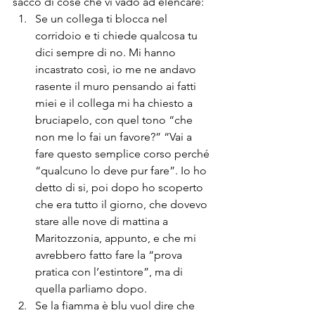
sacco di cose che vi vado ad elencare:
Se un collega ti blocca nel 
corridoio e ti chiede qualcosa tu 
dici sempre di no. Mi hanno 
incastrato così, io me ne andavo 
rasente il muro pensando ai fatti 
miei e il collega mi ha chiesto a 
bruciapelo, con quel tono “che 
non me lo fai un favore?” “Vai a 
fare questo semplice corso perché 
“qualcuno lo deve pur fare”. Io ho 
detto di si, poi dopo ho scoperto 
che era tutto il giorno, che dovevo 
stare alle nove di mattina a 
Maritozzonia, appunto, e che mi 
avrebbero fatto fare la “prova 
pratica con l’estintore”, ma di 
quella parliamo dopo.
Se la fiamma è blu vuol dire che 