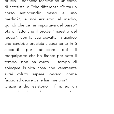
brucia?”, neanche fossimo ad un corso 
di estetiste, o “che differenza c’è tra un 
corso antincendio basso e uno 
medio?”, e noi eravamo al medio, 
quindi che ce ne importava del basso? 
Sta di fatto che il prode “maestro del 
fuoco”, con la sua cravatta in acrilico 
che sarebbe bruciata sicuramente in 5 
secondi per attaccare poi il 
megariporto che ho fissato per tutto il 
tempo, non ha avuto il tempo di 
spiegare l’unica cosa che veramente 
avrei voluto sapere, ovvero: come 
faccio ad uscire dalle fiamme viva?
Grazie a dio esistono i film, ed un 
opuscolo che ci hanno dato a fine 
giornata, dove simpatici disegnini 
adatti ai bambini di sette anni mi hanno 
spiegato che devo camminare stando il 