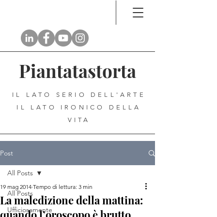
Piantatastorta
IL LATO SERIO DELL'ARTE
IL LATO IRONICO DELLA
VITA
Post
All Posts
19 mag 2014
Tempo di lettura: 3 min
All Posts
La maledizione della mattina:
Ufficiosamente
quando l’oroscopo è brutto