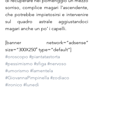
di recuperare nel pomeriggio un mezzo 
sorriso, complice magari l’ascendente, 
che potrebbe impietosirsi e intervenire 
sul quadro astrale aggiustandoci 
magari anche un po’ i capelli.
[banner network=”adsense” 
size=”300X250″ type=”default”]
#oroscopo
#piantatastorta
#pessimismo
#sfiga
#nervoso
#umorismo
#lamentela
#GiovannaPimpinella
#zodiaco
#ironico
#lunedì
Ufficiosamente
Mostra tutti
Post recenti