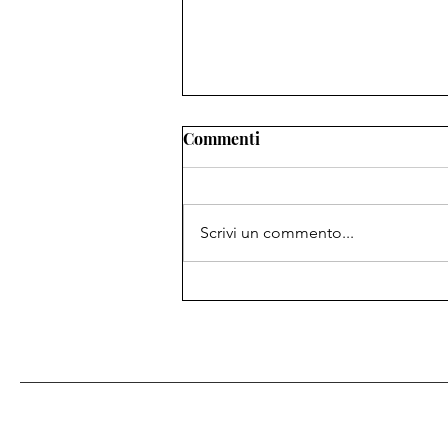
Commenti
Scrivi un commento...
Alla ricerca del compagno
(animale) perfetto