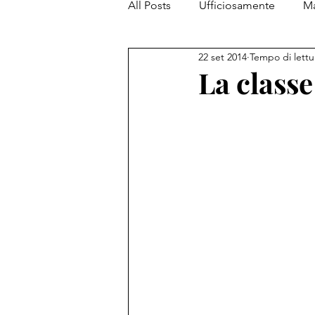
All Posts
Ufficiosamente
Ma
22 set 2014
Tempo di lettu
PiantataStorta Contemporanea
La classe
My Top 5