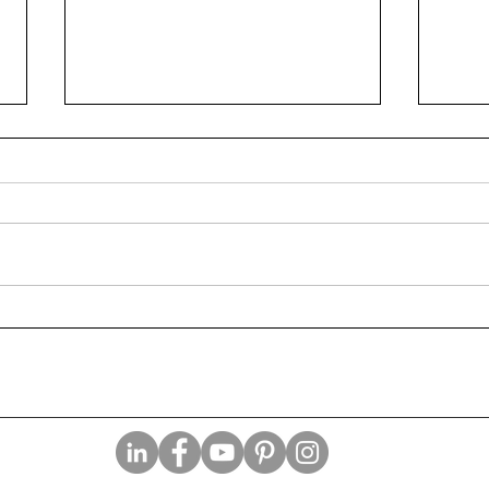
Buon
I superpoteri che mi
mancano