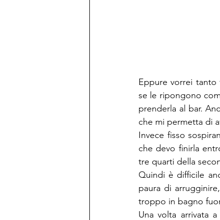
Eppure vorrei tanto f
se le ripongono come 
prenderla al bar. Anc
che mi permetta di av
Invece fisso sospir
che devo finirla entr
tre quarti della seco
Quindi è difficile a
paura di arrugginir
troppo in bagno fuo
Una volta arrivata a