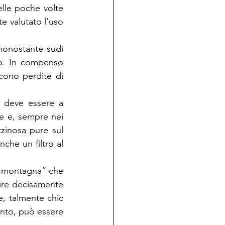
elle poche volte 
 valutato l’uso 
nonostante sudi 
o. In compenso 
cono perdite di 
 deve essere a 
e e, sempre nei 
zinosa pure sul 
he un filtro al 
i montagna” che 
ire decisamente 
, talmente chic 
nto, può essere 