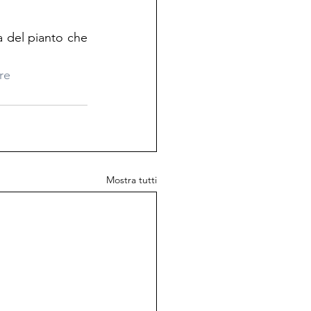
 del pianto che 
re
Mostra tutti