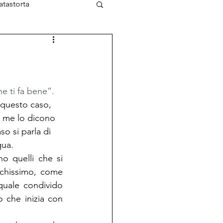
atastorta
L'Ottimista
he ti fa bene”.
 questo caso, 
to me lo dicono 
so si parla di 
qua.
o quelli che si 
chissimo, come 
quale condivido 
 che inizia con 