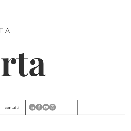
E
ITA
rta
contatti