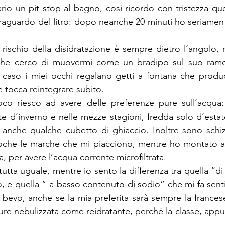
ssario un pit stop al bagno, così ricordo con tristezza qu
traguardo del litro: dopo neanche 20 minuti ho seriamente
 rischio della disidratazione è sempre dietro l’angolo, 
 che cerco di muovermi come un bradipo sul suo ram
l caso i miei occhi regalano getti a fontana che produ
he tocca reintegrare subito.
o riesco ad avere delle preferenze pure sull’acqua:
 d’inverno e nelle mezze stagioni, fredda solo d’estat
 anche qualche cubetto di ghiaccio. Inoltre sono schiz
oche le marche che mi piacciono, mentre ho montato anc
a, per avere l’acqua corrente microfiltrata.
tutta uguale, mentre io sento la differenza tra quella “d
, e quella “ a basso contenuto di sodio” che mi fa sent
 bevo, anche se la mia preferita sarà sempre la francese
re nebulizzata come reidratante, perché la classe, appu