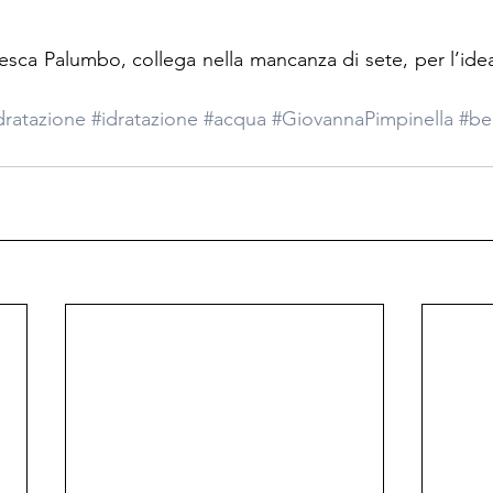
esca Palumbo, collega nella mancanza di sete, per l’idea
dratazione
#idratazione
#acqua
#GiovannaPimpinella
#be