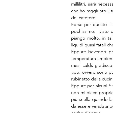
millilitri, sarà nece
che ho raggiunto il 
del catetere.
Forse per questo  il
pochissimo,  visto
piango molto, in ta
liquidi quasi fatali c
Eppure bevendo poc
temperatura ambiente
mesi caldi, gradisco
tipo, ovvero sono p
rubinetto della cucin
Eppure per alcuni è 
non mi piace proprio
più snella quando la
da essere venduta pu