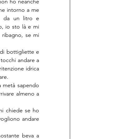
non ho neanche 
e intorno a me 
e da un litro e 
 io sto là e mi 
 ribagno, se mi 
i bottigliette e 
 tocchi andare a 
itenzione idrica 
are.
a metà sapendo 
rrivare almeno a 
mi chiede se ho 
ogliono andare 
nostante beva a 