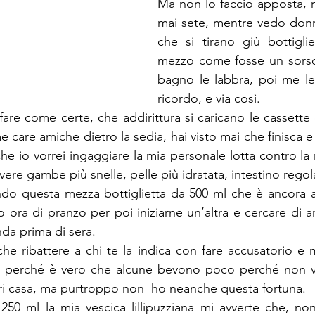
Ma non lo faccio apposta, 
mai sete, mentre vedo donn
che si tirano giù bottigli
mezzo come fosse un sorso,
bagno le labbra, poi me le
ricordo, e via così.
are come certe, che addirittura si caricano le cassette d
care amiche dietro la sedia, hai visto mai che finisca e
he io vorrei ingaggiare la mia personale lotta contro la r
ere gambe più snelle, pelle più idratata, intestino regol
ando questa mezza bottiglietta da 500 ml che è ancora 
o ora di pranzo per poi iniziarne un’altra e cercare di a
nda prima di sera.
nche ribattere a chi te la indica con fare accusatorio e 
e, perché è vero che alcune bevono poco perché non v
ri casa, ma purtroppo non  ho neanche questa fortuna.
 250 ml la mia vescica lillipuzziana mi avverte che, no