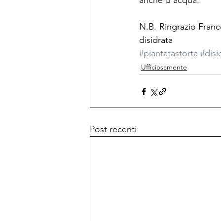
anche d’acqua.
N.B. Ringrazio Franc
disidrata
#piantatastorta
#disi
Ufficiosamente
Post recenti