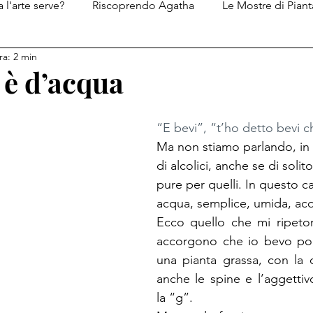
 l'arte serve?
Riscoprendo Agatha
Le Mostre di Piant
ra: 2 min
Le ricette di Piantatastorta
I diari del Genio del Male
 è d’acqua
“E bevi”, “t’ho detto bevi c
Ma non stiamo parlando, in
di alcolici, anche se di soli
pure per quelli. In questo ca
acqua, semplice, umida, ac
Ecco quello che mi ripeton
accorgono che io bevo po
una pianta grassa, con la 
anche le spine e l’aggettivo
la “g”.