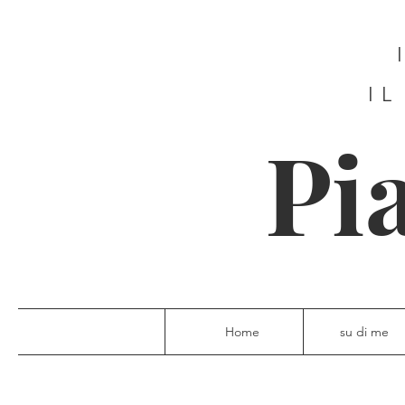
IL
Pi
Home
su di me