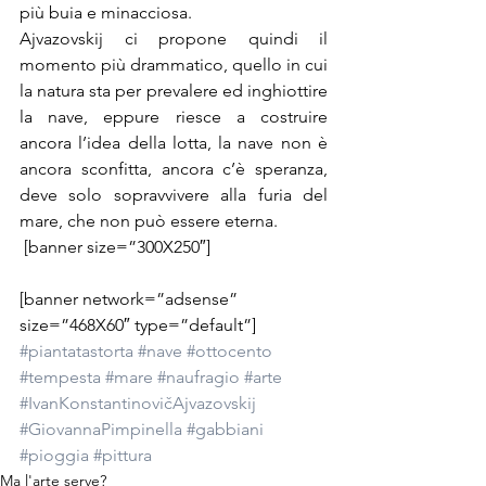
più buia e minacciosa.
Ajvazovskij ci propone quindi il 
momento più drammatico, quello in cui 
la natura sta per prevalere ed inghiottire 
la nave, eppure riesce a costruire 
ancora l’idea della lotta, la nave non è 
ancora sconfitta, ancora c’è speranza, 
deve solo sopravvivere alla furia del 
mare, che non può essere eterna.
 [banner size=”300X250″]
[banner network=”adsense” 
size=”468X60″ type=”default”]
#piantatastorta
#nave
#ottocento
#tempesta
#mare
#naufragio
#arte
#IvanKonstantinovičAjvazovskij
#GiovannaPimpinella
#gabbiani
#pioggia
#pittura
Ma l'arte serve?