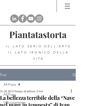
Piantatastorta
IL LATO SERIO DELL'ARTE
IL LATO IRONICO DELLA
VITA
Post
All Posts
31 ott 2013
Tempo di lettura: 2 min
All Posts
La bellezza terribile della “Nave
Ufficiosamente
nel mare in tempesta” di Ivan