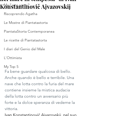
Konstantinovič Ajvazovskij
Ma l'arte serve?
Riscoprendo Agatha
Le Mostre di Piantatastorta
PiantataStorta Contemporanea
Le ricette di Piantatastorta
I diari del Genio del Male
L'Ottimista
My Top 5
Fa bene guardare qualcosa di bello. 
Anche quando è bello e terribile. Una 
nave che lotta contro la furia del mare 
contiene insieme la mistica audacia 
della lotta contro un avversario più 
forte e la dolce speranza di vederne la 
vittoria.
Ivan Konstantinovič Ajvazovskij, nel suo 